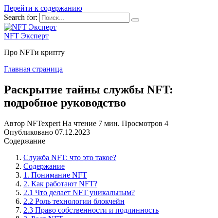
Перейти к содержанию
Search for:
NFT Эксперт
Про NFTи крипту
Главная страница
Раскрытие тайны службы NFT:
подробное руководство
Автор
NFTexpert
На чтение
7 мин.
Просмотров
4
Опубликовано
07.12.2023
Содержание
Служба NFT: что это такое?
Содержание
1. Понимание NFT
2. Как работают NFT?
2.1 Что делает NFT уникальным?
2.2 Роль технологии блокчейн
2.3 Право собственности и подлинность