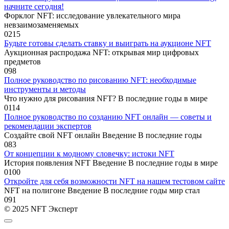
начните сегодня!
Форклог NFT: исследование увлекательного мира
невзаимозаменяемых
0
215
Будьте готовы сделать ставку и выиграть на аукционе NFT
Аукционная распродажа NFT: открывая мир цифровых
предметов
0
98
Полное руководство по рисованию NFT: необходимые
инструменты и методы
Что нужно для рисования NFT? В последние годы в мире
0
114
Полное руководство по созданию NFT онлайн — советы и
рекомендации экспертов
Создайте свой NFT онлайн Введение В последние годы
0
83
От концепции к модному словечку: истоки NFT
История появления NFT Введение В последние годы в мире
0
100
Откройте для себя возможности NFT на нашем тестовом сайте
NFT на полигоне Введение В последние годы мир стал
0
91
© 2025 NFT Эксперт