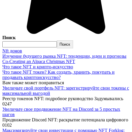
Поиск
Поиск
Nft домов
Изучение будущего рынка NFT: тенденции, идеи и прогнозы
Co-Creating an Alpaca Christmas NFT
Что такое NFT и крипто-искусство
Что такое NFT токен? Как создать, хранить, покупать и
продавать криптоискусство?
Вам также может понравиться
Увеличьте свой портфель NFT: зарегистрируйте свои токены с
максимальной выгодой
Реестр токенов NFT: подробное руководство Задумывались
0
247
Увеличьте свое продвижение NFT на Discord за 5 простых
шагов
Продвижение Discord NFT: раскрытие потенциала цифрового
0
102
Максимизируйте свои инвестиции с помощью NFT Forklog: