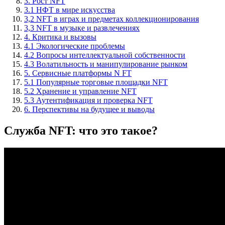
3. Рост NFT
3.1 НФТ в мире искусства
3,2 NFT в играх и предметах коллекционирования
3,3 NFT в музыке и развлечениях
4. Критика и вызовы
4.1 Экологические проблемы
4.2 Вопросы интеллектуальной собственности
4.3 Волатильность и манипулирование рынком
5. Сервисные платформы N FT
5.1 Популярные торговые площадки NFT
5.2 Хранение и управление NFT
5.3 Аутентификация и проверка NFT
6. Перспективы на будущее и выводы
Служба NFT: что это такое?