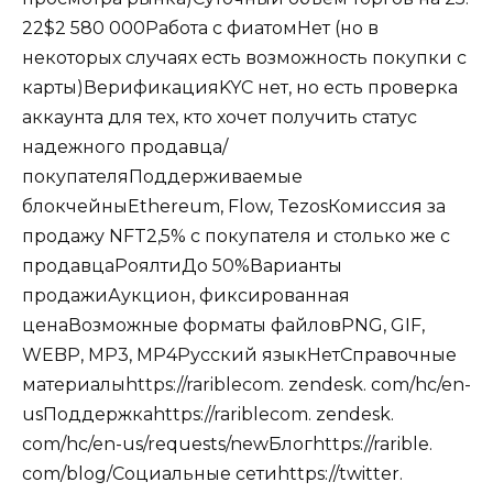
22$2 580 000Работа с фиатомНет (но в
некоторых случаях есть возможность покупки с
карты)ВерификацияKYC нет, но есть проверка
аккаунта для тех, кто хочет получить статус
надежного продавца/
покупателяПоддерживаемые
блокчейныEthereum, Flow, TezosКомиссия за
продажу NFT2,5% с покупателя и столько же с
продавцаРоялтиДо 50%Варианты
продажиАукцион, фиксированная
ценаВозможные форматы файловPNG, GIF,
WEBP, MP3, MP4Русский языкНетСправочные
материалыhttps://rariblecom. zendesk. com/hc/en-
usПоддержкаhttps://rariblecom. zendesk.
com/hc/en-us/requests/newБлогhttps://rarible.
com/blog/Социальные сетиhttps://twitter.