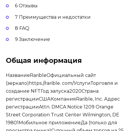
6 Отзывы
7 Преимущества и недостатки
8 FAQ
9 Заключение
Общая информация
НазваниеRaribleОфициальный сайт
(зеркало)https://rarible. com/УслугиТорговля и
создание NFTГод запуска2020Страна
регистрацииСШАКомпанияRarible, Inc. Адрес
регистрацииAttn. DMCA Notice 1209 Orange
Street Corporation Trust Center Wilmington, DE
19801Мобильное приложениеДа (только для
просмотра рынка)Суточный объем торгов на 25.