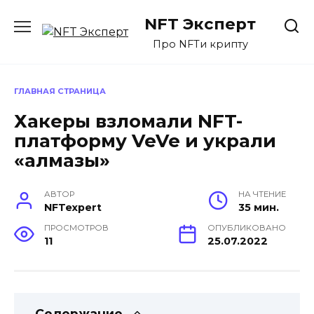
Перейти
NFT Эксперт
к
содержанию
Про NFTи крипту
ГЛАВНАЯ СТРАНИЦА
Хакеры взломали NFT-
платформу VeVe и украли
«алмазы»
АВТОР
НА ЧТЕНИЕ
NFTexpert
35 мин.
ПРОСМОТРОВ
ОПУБЛИКОВАНО
11
25.07.2022
Содержание