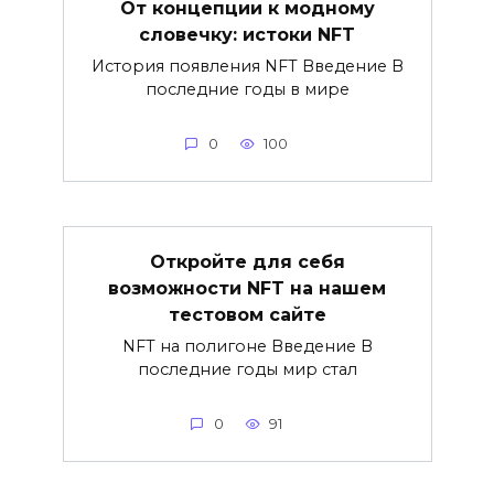
От концепции к модному
словечку: истоки NFT
История появления NFT Введение В
последние годы в мире
0
100
Откройте для себя
возможности NFT на нашем
тестовом сайте
NFT на полигоне Введение В
последние годы мир стал
0
91