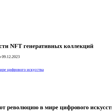
ости NFT генеративных коллекций
о
09.12.2023
ире цифрового искусства
т революцию в мире цифрового искусст