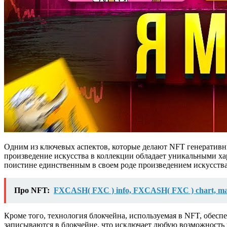
Одним из ключевых аспектов, которые делают NFT генеративны
произведение искусства в коллекции обладает уникальными ха
поистине единственным в своем роде произведением искусства
Про NFT:
FXCASH( FXC ) info, FXCASH( FXC ) chart, mar
Кроме того, технология блокчейна, используемая в NFT, обесп
записываются в блокчейне, что исключает любую возможность 