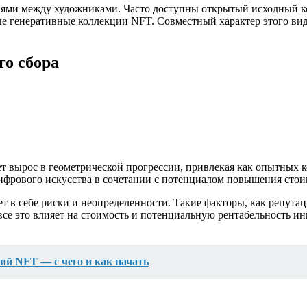
иями между художниками. Часто доступны открытый исходный к
е генеративные коллекции NFT. Совместный характер этого вида
о сбора
т вырос в геометрической прогрессии, привлекая как опытных к
ифрового искусства в сочетании с потенциалом повышения стои
 в себе риски и неопределенности. Такие факторы, как репутац
се это влияет на стоимость и потенциальную рентабельность и
ий NFT — с чего и как начать