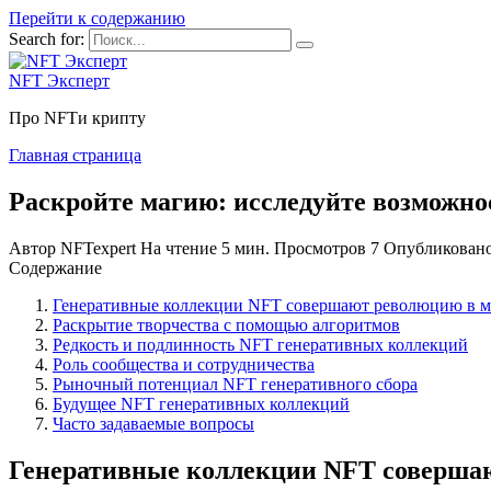
Перейти к содержанию
Search for:
NFT Эксперт
Про NFTи крипту
Главная страница
Раскройте магию: исследуйте возможн
Автор
NFTexpert
На чтение
5 мин.
Просмотров
7
Опубликован
Содержание
Генеративные коллекции NFT совершают революцию в м
Раскрытие творчества с помощью алгоритмов
Редкость и подлинность NFT генеративных коллекций
Роль сообщества и сотрудничества
Рыночный потенциал NFT генеративного сбора
Будущее NFT генеративных коллекций
Часто задаваемые вопросы
Генеративные коллекции NFT совершаю