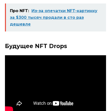
Про NFT:
Из-за опечатки NFT-картинку
за $300 тысяч продали в сто раз
дешевле
Будущее NFT Drops