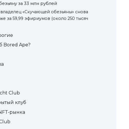
езьяну за 33 млн рублей
 владелец «Скучающей обезьяны» снова
же за 59,99 эфириумов (около 250 тысяч
рогие
б Bored Ape?
жа
cht Club
крытый клуб
 NFT-рынка
Club