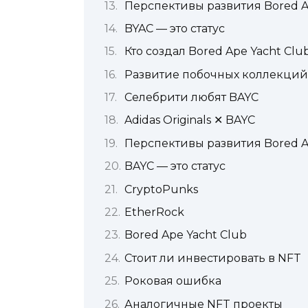
Перспективы развития Bored A
BYAC — это статус
Кто создал Bored Ape Yacht Clu
Развитие побочных коллекций
Селебрити любят BAYC
Adidas Originals ✕ BAYC
Перспективы развития Bored A
BAYC — это статус
CryptoPunks
EtherRock
Bored Ape Yacht Club
Стоит ли инвестировать в NFT
Роковая ошибка
Аналогичные NFT проекты