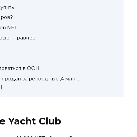
упить:
аров?
цев NFT
орые — равнее
аловаться в ООН
 продан за рекордные ,4 млн…
1
e Yacht Club