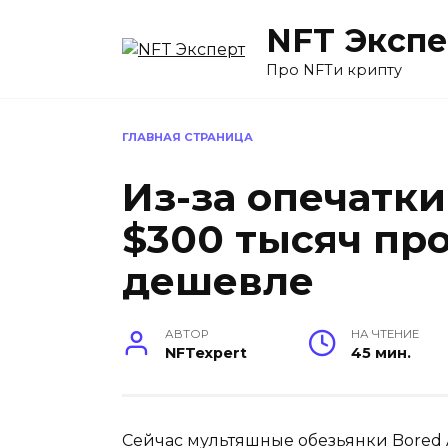
Перейти
NFT Экспе
к
содержанию
Про NFTи крипту
ГЛАВНАЯ СТРАНИЦА
Из-за опечатки
$300 тысяч про
дешевле
АВТОР
НА ЧТЕНИЕ
NFTexpert
45 мин.
Сейчас мультяшные обезьянки Bored A