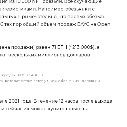
ция из 10.000 NFT обезьян. Все скучающие
ктеристиками. Например, обезьянки с
альных. Примечательно, что первых обезьян
. С тех пор общий объем продаж BAYC на Open
ена продажи) равен 71 ETH (~213 000$), а
ают нескольких миллионов долларов.
 продан 09.01 за 400 ETH
л», которая встречается у 0,78% обезьян из коллекции.
е 2021 года. В течение 12 часов после выхода
и сейчас их можно купить только на