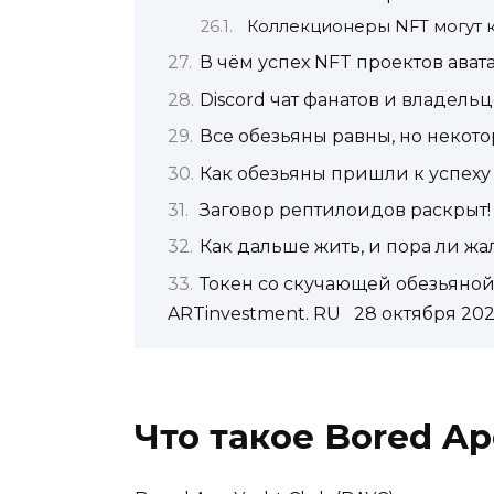
Коллекционеры NFT могут к
В чём успех NFT проектов ават
Discord чат фанатов и владель
Все обезьяны равны, но некот
Как обезьяны пришли к успеху
Заговор рептилоидов раскрыт!
Как дальше жить, и пора ли ж
Токен со скучающей обезьяной
ARTinvestment. RU 28 октября 202
Что такое Bored Ap