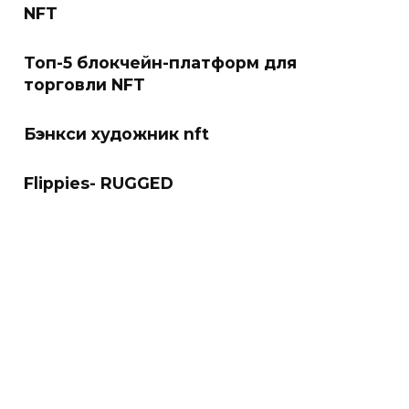
NFT
Топ-5 блокчейн-платформ для
торговли NFT
Бэнкси художник nft
Flippies- RUGGED