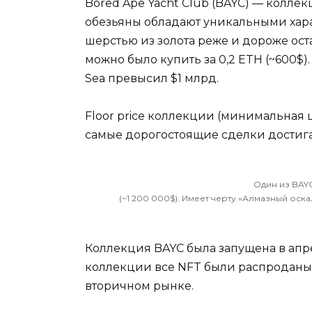
Bored Ape Yacht Club (BAYC) — коллек
обезьяны обладают уникальными хара
шерстью из золота реже и дороже ост
можно было купить за 0,2 ETH (~600$)
Sea превысил $1 млрд.
Floor price коллекции (минимальная ц
самые дорогостоящие сделки достиг
Один из BAYC
(~1 200 000$). Имеет черту «Алмазный оска
Коллекция BAYC была запущена в апрел
коллекции все NFT были распроданы 
вторичном рынке.