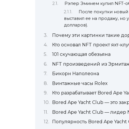
Рэпер Эминем купил NFT-об
После покупки новый
выставил ее на продажу, но у
долларов).
Почему эти картинки такие до
Кто основал NFT проект яхт-клу
101 скучающая обезьяна
NFT произведений из Эрмита
Бикорн Наполеона
Винтажные часы Rolex
Кто разрабатывает Bored Ape Ya
Bored Ape Yacht Club — это за
Bored Ape Yacht Club — лидер
Популярность Bored Ape Yacht 