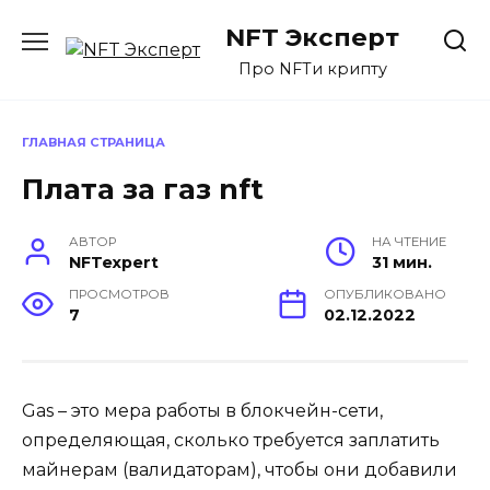
Перейти
NFT Эксперт
к
содержанию
Про NFTи крипту
ГЛАВНАЯ СТРАНИЦА
Плата за газ nft
АВТОР
НА ЧТЕНИЕ
NFTexpert
31 мин.
ПРОСМОТРОВ
ОПУБЛИКОВАНО
7
02.12.2022
Gas – это мера работы в блокчейн-сети,
определяющая, сколько требуется заплатить
майнерам (валидаторам), чтобы они добавили