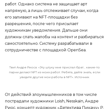
работ. Однако система не защищает арт
напрямую, а лишь отслеживает случаи, когда
его заливают на NFT-площадки без
разрешения, после чего присылает
художникам уведомления. Дальше они
должны слать жалобы на контент и разбираться
самостоятельно. Систему разрабатывали в
сотрудничестве с площадкой OpenSea.
Твит Андре Риоса: «Эту штуку мне прислал брат… какие-то
парни делают NFT из моих работ. Ребята, дайте знать, если
увидите другие мои работы в NFT».
Источник
От действий злоумышленников в том числе
пострадали художники
Loish
,
Nesskain
,
Андре
Риос
, концепт-художник «Детектива Пикачу»
Р.