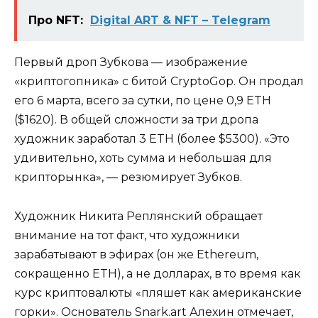
Про NFT:
Digital ART & NFT – Telegram
Первый дроп Зубкова — изображение
«криптогопника» с битой CryptoGop. Он
продал
его 6 марта, всего за сутки, по цене 0,9 ETH
($1620). В общей сложности за три дропа
художник заработал 3 ETH (более $5300). «Это
удивительно, хоть сумма и небольшая для
крипторынка», — резюмирует Зубков.
Художник Никита Реплянский обращает
внимание на тот факт, что художники
зарабатывают в эфирах (он же Ethereum,
сокращенно ETH), а не долларах, в то время как
курс криптовалюты «пляшет как американские
горки». Основатель Snark.art Алехин отмечает,