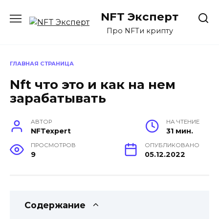
Перейти
NFT Эксперт
к
содержанию
Про NFTи крипту
ГЛАВНАЯ СТРАНИЦА
Nft что это и как на нем
зарабатывать
АВТОР
НА ЧТЕНИЕ
NFTexpert
31 мин.
ПРОСМОТРОВ
ОПУБЛИКОВАНО
9
05.12.2022
Содержание