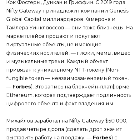
Кок Фостеры, Дункан и Гриффин. С 2019 года
Nifty Gateway принадлежит компании Genesis
Global Capital миллиардеров Кэмерона и
Тайлера Уинклвоссов — они тоже близнецы. На
маркетплейсе продают и покупают
виртуальные объекты, не имеющие
физических носителей, — гифки, мемы, видео
и музыкальные треки. Каждый объект
привязан к уникальному NFT-токену (Non-
fungible token — невзаимозаменяемый токен.
—
Forbes
). Это запись на блокчейн-платформе
Ethereum, которая подтверждает подлинность
цифрового объекта и факт владения им.
Михайлов заработал на Nifty Gateway $50 000,
продав четыре дропа (сделать дроп значит
выставить работу на продажу. —
Forbes
) с