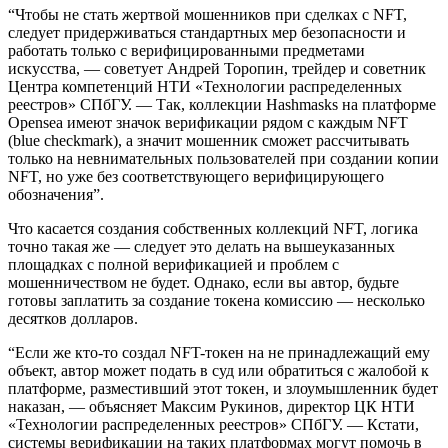
“Чтобы не стать жертвой мошенников при сделках с NFT,
следует придерживаться стандартных мер безопасности и
работать только с верифицированными предметами
искусства, — советует Андрей Торопин, трейдер и советник
Центра компетенций НТИ «Технологии распределенных
реестров» СПбГУ. — Так, коллекции Hashmasks на платформе
Opensea имеют значок верификации рядом с каждым NFT
(blue checkmark), а значит мошенник сможет рассчитывать
только на невнимательных пользователей при создании копии
NFT, но уже без соответствующего верифицирующего
обозначения”.
Что касается создания собственных коллекций NFT, логика
точно такая же — следует это делать на вышеуказанных
площадках с полной верификацией и проблем с
мошенничеством не будет. Однако, если вы автор, будьте
готовы заплатить за создание токена комиссию — несколько
десятков долларов.
“Если же кто-то создал NFT-токен на не принадлежащий ему
объект, автор может подать в суд или обратиться с жалобой к
платформе, разместивший этот токен, и злоумышленник будет
наказан, — объясняет Максим Рукинов, директор ЦК НТИ
«Технологии распределенных реестров» СПбГУ. — Кстати,
системы верификации на таких платформах могут помочь в