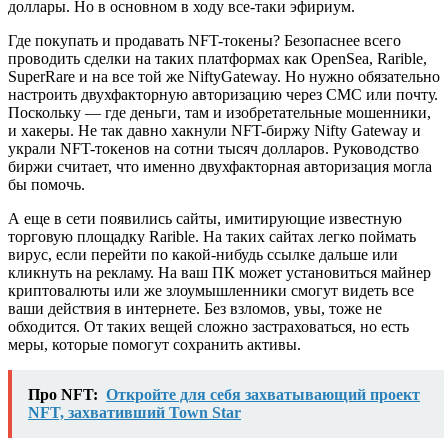
доллары. Но в основном в ходу все-таки эфириум.
Где покупать и продавать NFT-токены? Безопаснее всего
проводить сделки на таких платформах как OpenSea, Rarible,
SuperRare и на все той же NiftyGateway. Но нужно обязательно
настроить двухфакторную авторизацию через СМС или почту.
Поскольку — где деньги, там и изобретательные мошенники,
и хакеры. Не так давно хакнули NFT-биржу Nifty Gateway и
украли NFT-токенов на сотни тысяч долларов. Руководство
биржи считает, что именно двухфакторная авторизация могла
бы помочь.
А еще в сети появились сайты, имитирующие известную
торговую площадку Rarible. На таких сайтах легко поймать
вирус, если перейти по какой-нибудь ссылке дальше или
кликнуть на рекламу. На ваш ПК может установиться майнер
криптовалюты или же злоумышленники смогут видеть все
ваши действия в интернете. Без взломов, увы, тоже не
обходится. От таких вещей сложно застраховаться, но есть
меры, которые помогут сохранить активы.
Про NFT:
Откройте для себя захватывающий проект
NFT, захвативший Town Star