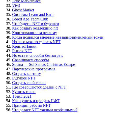
Axie Marketplace
Viv3
Ghost Market
Системы Learn and Earn
Bored Ape Yacht Club
Что будет с NFT в будущем
Как создать коллекцию nft
Криптовалюта за рекламу
Когда появился впервые невзаимозаменяемый токен
Из чего можно сделать NFT
КриптоПанки
Рынок NFT
Но есть и способы без затрат.
Сравниваем способы
Solana — Sol Santas Christmas Escape
Партнерские программы
Создать картину
Будущее NFT
Создать свой токен
Где совершаются сделки с NFT
Купить токен
Тренд 2021
Как купить и продать НФТ
Принцип работы NFT
Что делает NFT такими особенными?