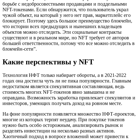
борьбе с недобросовестными продавцами и поддельными
NFT-токенами. Если обнаружится, что пользователь украл
чужой объект, на который у него нет прав, маркетплейс его
блокирует. Поэтому здесь большое преимущество блокчейн,
что истории всех предыдущих и нынешних владельцев
объектов можно отследить. Эти социальные контракты
существуют и в реальном мире, но NFT требует от авторов
большей ответственности, потому что все можно отследить в
блокчейн-сети”.
Какие перспективы у NFT
Технология НФТ только набирает обороты, а в 2021-2022
годах она достигла чуть ли не пика популярности. Главным
недостатком является спекулятивная составляющая, ведь
стоимость многих NFT-токенов явно завышена и не
оправдана. Возможность заработка привлекает спекулянтов и
инвесторов, умеющих получать доход на ровном месте.
На фоне популярности появляется множество НФТ-проектов,
многие из которых терпят неудачу. При покупке токенов
нужно быть особо осторожным, анализировать рынок и
разделять инвестиции на несколько разных активов.
Хаотичный подход в вопросе вложений может привести к