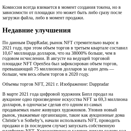
Комиссия всегда взимается в момент создания токена, но в
зависимости от площадки это может быть либо сразу после
загрузки файла, либо в момент продажи.
Недавние улучшения
По данным DappRadar, рынок NFT стремительно вырос в
2021 году, при этом объем торгов в третьем квартале составил
10,67 миллиарда долларов, что на 38000% больше, чем в
годовом исчислении. В августе на ведущей торговой
площадке NFT OpenSea был зафиксирован объем торгов,
превышающий 75 миллионов долларов за один день —
больше, чем весь объем торгов в 2020 году.
Объемы торгов NFT, 2021 г. Изображение: Dappradar
В марте 2021 года цифровой художник Бипл продал на
аукционе одно произведение искусства NFT за 69,3 миллиона
долларов, в одночасье сделав его одним из самых
продаваемых ныне живущих художников. Уловив новый
рынок, уважаемые организации, такие как аукционные дома
Christie’s и Sotheby’s, начали использовать NFT, проводить
продажи и (в последнем случае) запускать собственную
платформу NFT. Художественные галереи ломали голову над