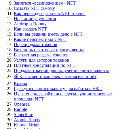
Заняться «размножением» NFT
Создать NFT самому
Как переводят файлы в NFT-токены
Недавние улучшения
Airdrop и Bounty
Как создать NFT
Если вы решили иметь дело с NFT
Какие перспективы у NFT
Перепродажа токенов
Вот лишь некоторые преимущества
Бесплатная раздача токенов
Услуги для авторов токенов
Платные консультации по NFT
Продажа токенов для получения криптовалюты
💰 Как завести кошелек в метавселенной?
Краны
Где купить криптовалюту для работы с НФТ
Ну а теперь, давайте исследуем лучшие торговые
площадки NFT.
Opensea
Rarible
SuperRare
Atomic Assets
Known Origin