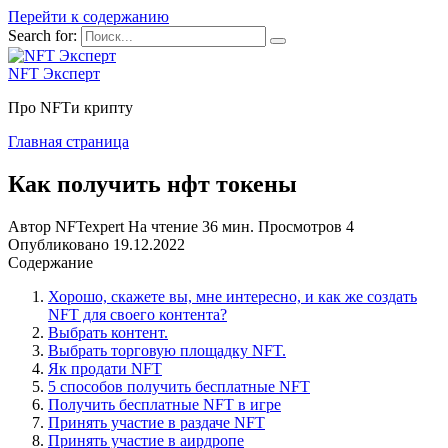
Перейти к содержанию
Search for:
NFT Эксперт
Про NFTи крипту
Главная страница
Как получить нфт токены
Автор
NFTexpert
На чтение
36 мин.
Просмотров
4
Опубликовано
19.12.2022
Содержание
Хорошо, скажете вы, мне интересно, и как же создать
NFT для своего контента?
Выбрать контент.
Выбрать торговую площадку NFT.
Як продати NFT
5 способов получить бесплатные NFT
Получить бесплатные NFT в игре
Принять участие в раздаче NFT
Принять участие в аирдропе