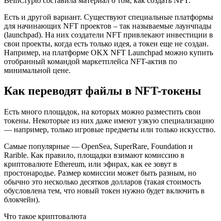
BeInCrypto составила материал о том, как создать NFT.
Есть и другой вариант. Существуют специальные платформы
для начинающих NFT проектов – так называемые лаунчпады
(launchpad). На них создатели NFT привлекают инвестиции в
свои проекты, когда есть только идея, а токен еще не создан.
Например, на платформе OKХ NFT Launchpad можно купить
отобранный командой маркетплейса NFT-актив по
минимальной цене.
Как переводят файлы в NFT-токены
Есть много площадок, на которых можно разместить свои
токены. Некоторые из них даже имеют узкую специализацию
— например, только игровые предметы или только искусство.
Самые популярные — OpenSea, SuperRare, Foundation и
Rarible. Как правило, площадки взимают комиссию в
криптовалюте Ethereum, или эфирах, как ее зовут в
простонародье. Размер комиссии может быть разным, но
обычно это несколько десятков долларов (такая стоимость
обусловлена тем, что новый токен нужно будет включить в
блокчейн).
Что такое криптовалюта