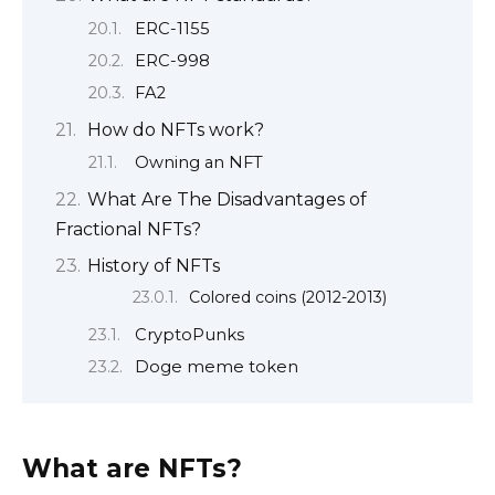
ERC-1155
ERC-998
FA2
How do NFTs work?
Owning an NFT
What Are The Disadvantages of
Fractional NFTs?
History of NFTs
Colored coins (2012-2013)
CryptoPunks
Doge meme token
What are NFTs?