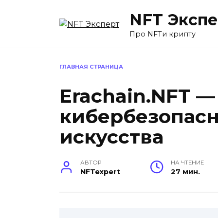
Перейти
NFT Экспе
к
содержанию
Про NFTи крипту
ГЛАВНАЯ СТРАНИЦА
Erachain.NFT 
кибербезопасн
искусства
АВТОР
НА ЧТЕНИЕ
NFTexpert
27 мин.