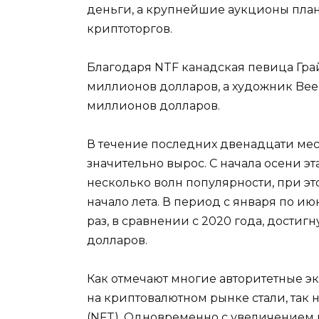
деньги, а крупнейшие аукционы пла
криптоторгов.
Благодаря NTF канадская певица Грай
миллионов долларов, а художник Beep
миллионов долларов.
В течение последних двенадцати ме
значительно вырос. С начала осени эт
несколько волн популярности, при эт
начало лета. В период с января по ию
раз, в сравнении с 2020 года, достиг
долларов.
Как отмечают многие авторитетные эк
на криптовалютном рынке стали, та
(NFT). Одновременно с увеличением