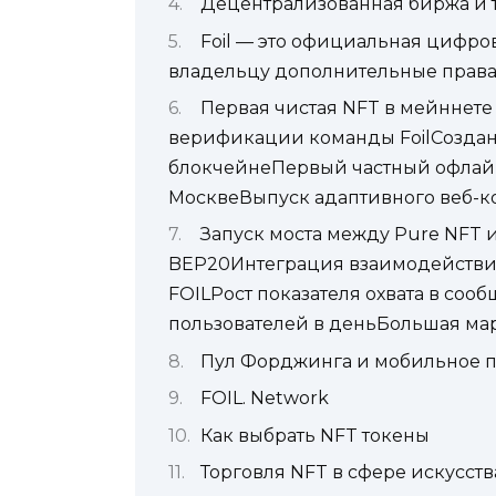
Децентрализованная биржа и 
Foil — это официальная цифров
владельцу дополнительные права
Первая чистая NFT в мейннете
верификации команды FoilСоздан
блокчейнеПервый частный офлайн
МосквеВыпуск адаптивного веб-к
Запуск моста между Pure NFT 
BEP20Интеграция взаимодействия
FOILРост показателя охвата в сооб
пользователей в деньБольшая м
Пул Форджинга и мобильное 
FOIL. Network
Как выбрать NFT токены
Торговля NFT в сфере искусств