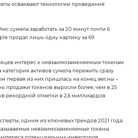
неты осваивают технологии проведения
мс сумела заработать за 20 минут почти 6
le продал лишь одну картину за 69
сяцев интерес к невзаимозаменяемым токенам
а категория активов сумела пережить сразу
ом первая из них пришлась на конец весны –
нь продажи токенов выросли более, чем в 25
нув рекордной отметки в 2,6 миллиардов
сперты, одним из ключевых трендов 2021 года
к называемые невзаимозаменяемые токены
 интереса потенциальных инвесторов