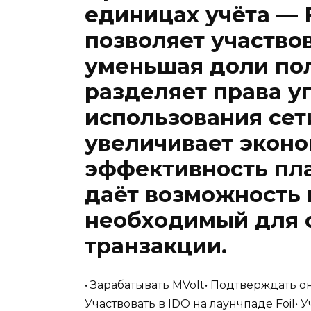
единицах учёта — F
позволяет участвов
уменьшая доли пол
разделяет права у
использования сет
увеличивает экон
эффективность пла
даёт возможность 
необходимый для 
транзакции.
• Зарабатывать MVolt• Подтверждать он
Участвовать в IDO на лаунчпаде Foil• 