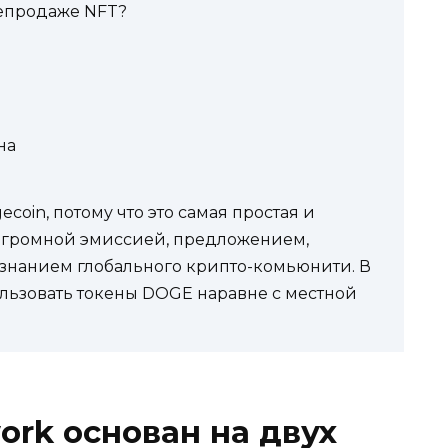
репродаже NFT?
на
coin, потому что это самая простая и
огромной эмиссией, предложением,
нанием глобального крипто-комьюнити. В
льзовать токены DOGE наравне с местной
ork основан на двух