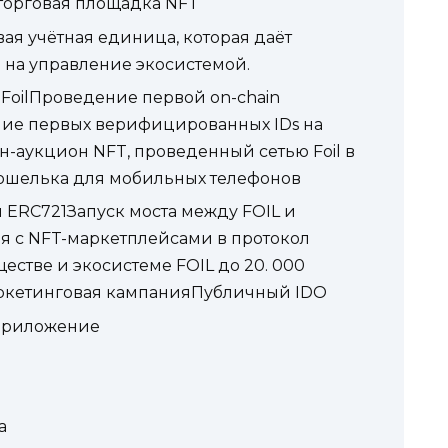
торговая площадка NFT
ая учётная единица, которая даёт
 на управление экосистемой.
 FoilПроведение первой on-chain
ие первых верифицированных IDs на
-аукцион NFT, проведенный сетью Foil в
ошелька для мобильных телефонов
и ERC721Запуск моста между FOIL и
 с NFT-маркетплейсами в протокол
ществе и экосистеме FOIL до 20. 000
аркетинговая кампанияПубличный IDO
приложение
а