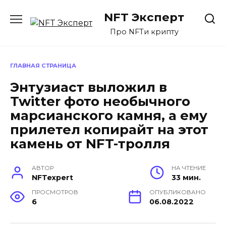
Перейти
NFT Эксперт
к
содержанию
Про NFTи крипту
ГЛАВНАЯ СТРАНИЦА
Энтузиаст выложил в
Twitter фото необычного
марсианского камня, а ему
прилетел копирайт на этот
камень от NFT-тролля
АВТОР
НА ЧТЕНИЕ
NFTexpert
33 мин.
ПРОСМОТРОВ
ОПУБЛИКОВАНО
6
06.08.2022