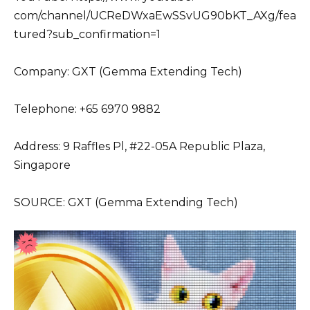
com/channel/UCReDWxaEwSSvUG90bKT_AXg/fea
tured?sub_confirmation=1
Company: GXT (Gemma Extending Tech)
Telephone: +65 6970 9882
Address: 9 Raffles Pl, #22-05A Republic Plaza,
Singapore
SOURCE: GXT (Gemma Extending Tech)