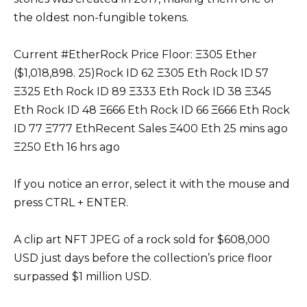
the oldest non-fungible tokens.
Current #EtherRock Price Floor: Ξ305 Ether
($1,018,898. 25)Rock ID 62 Ξ305 Eth Rock ID 57
Ξ325 Eth Rock ID 89 Ξ333 Eth Rock ID 38 Ξ345
Eth Rock ID 48 Ξ666 Eth Rock ID 66 Ξ666 Eth Rock
ID 77 Ξ777 EthRecent Sales Ξ400 Eth 25 mins ago
Ξ250 Eth 16 hrs ago
If you notice an error, select it with the mouse and
press CTRL + ENTER.
A clip art NFT JPEG of a rock sold for $608,000
USD just days before the collection’s price floor
surpassed $1 million USD.