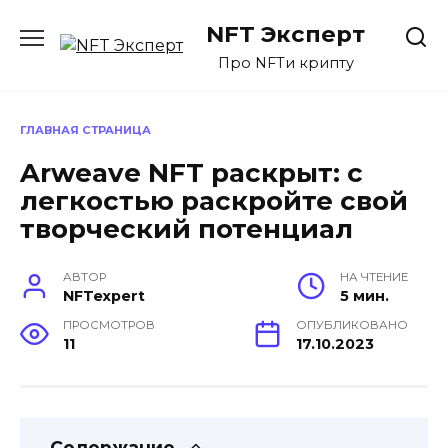
Перейти
NFT Эксперт
к
содержанию
Про NFTи крипту
ГЛАВНАЯ СТРАНИЦА
Arweave NFT раскрыт: с
легкостью раскройте свой
творческий потенциал
АВТОР
НА ЧТЕНИЕ
NFTexpert
5 мин.
ПРОСМОТРОВ
ОПУБЛИКОВАНО
11
17.10.2023
Содержание