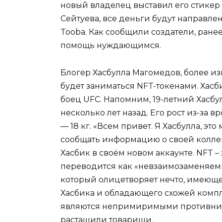
новый владелец выставил его стикер н
Сейтуева, все деньги будут направле
Tooba. Как сообщили создатели, ране
помощь нуждающимся.
Блогер Хасбулла Магомедов, более из
будет заниматься NFT-токенами. Хасб
боец UFC. Напомним, 19-летний Хасбу
несколько лет назад. Его рост из-за в
— 18 кг. «Всем привет. Я Хасбулла, эт
сообщать информацию о своей коллек
Хасбик в своём новом аккаунте. NFT – 
переводится как «невзаимозаменяемы
который олицетворяет нечто, имеюще
Хасбика и обладающего схожей компл
являются непримиримыми противника
растащили товарищи.