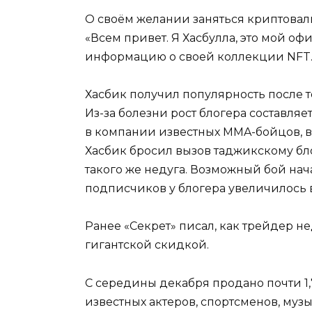
О своём желании заняться криптовалю
«Всем привет. Я Хасбулла, это мой оф
информацию о своей коллекции NFT. О
Хасбик получил популярность после то
Из-за болезни рост блогера составляе
в компании известных MMA-бойцов, в 
Хасбик бросил вызов таджикскому бло
такого же недуга. Возможный бой нача
подписчиков у блогера увеличилось в
Ранее «Секрет» писал, как трейдер н
гигантской скидкой.
С середины декабря продано почти 1,
известных актеров, спортсменов, муз