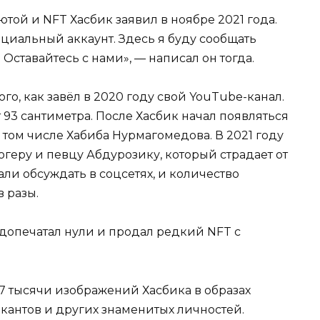
той и NFT Хасбик заявил в ноябре 2021 года.
ициальный аккаунт. Здесь я буду сообщать
ставайтесь с нами», — написал он тогда.
го, как завёл в 2020 году свой YouTube-канал.
т 93 сантиметра. После Хасбик начал появляться
том числе Хабиба Нурмагомедова. В 2021 году
геру и певцу Абдурозику, который страдает от
ли обсуждать в соцсетях, и количество
 разы.
едопечатал нули и продал редкий NFT с
7 тысячи изображений Хасбика в образах
ыкантов и других знаменитых личностей.