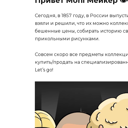
Привет Moni Мейкер 👁‍
Сегодня, в 1857 году, в России выпу
взяли и решили, что их можно колле
бешенные цены, собирать историю св
прикольными рисунками.
Совсем скоро все предметы коллекц
купить/продать на специализированн
Let’s go!