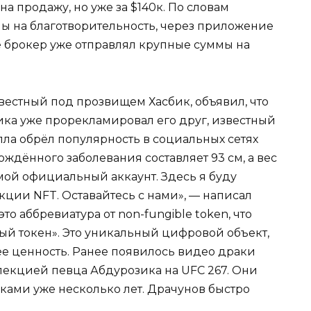
а продажу, но уже за $140к. По словам
ны на благотворительность, через приложение
е брокер уже отправлял крупные суммы на
вестный под прозвищем Хасбик, объявил, что
ика уже прорекламировал его друг, известный
лла обрёл популярность в социальных сетях
рождённого заболевания составляет 93 см, а вес
о мой официальный аккаунт. Здесь я буду
ции NFT. Оставайтесь с нами», — написал
это аббревиатура от non-fungible token, что
й токен». Это уникальный цифровой объект,
е ценность. Ранее появилось видео драки
екцией певца Абдурозика на UFC 267. Они
ми уже несколько лет. Драчунов быстро