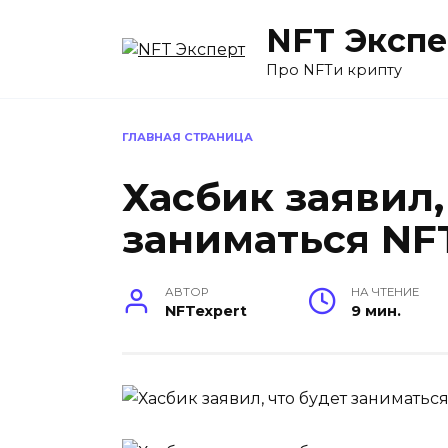
Перейти
NFT Экспе
к
содержанию
Про NFTи крипту
ГЛАВНАЯ СТРАНИЦА
Хасбик заявил,
заниматься NF
АВТОР
НА ЧТЕНИЕ
NFTexpert
9 мин.