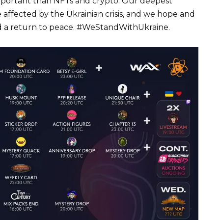
mportant than NFTs and crypto. Our deepest
affected by the Ukrainian crisis, and we hope and
nd a return to peace. #WeStandWithUkraine.