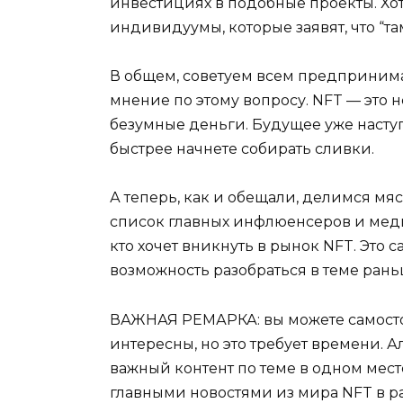
инвестициях в подобные проекты. Хот
индивидуумы, которые заявят, что “там
В общем, советуем всем предпринима
мнение по этому вопросу. NFT — это н
безумные деньги. Будущее уже наступ
быстрее начнете собирать сливки.
А теперь, как и обещали, делимся мя
список главных инфлюенсеров и меди
кто хочет вникнуть в рынок NFT. Это 
возможность разобраться в теме рань
ВАЖНАЯ РЕМАРКА: вы можете самостоя
интересны, но это требует времени. 
важный контент по теме в одном мес
главными новостями из мира NFT в ра