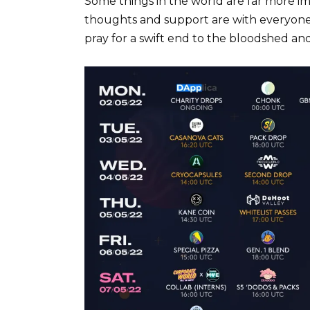
Some things in the world are far more i
thoughts and support are with everyone 
pray for a swift end to the bloodshed a