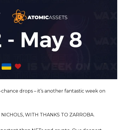
chance drops – it’s another fantastic week on
N NICHOLS, WITH THANKS TO ZARROBA.