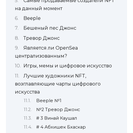
Самые продаваемые создатели NFT
на данный момент
Beeple
Бешеный пес Джонс
Тревор Джонс
Является ли OpenSea
централизованным?
Игры, мемы и цифровое искусство
Лучшие художники NFT,
возглавляющие чарты цифрового
искусства
Beeple №1
№2 Тревор Джонс
# 3 Винай Каушал
# 4 Абхишек Бхаскар