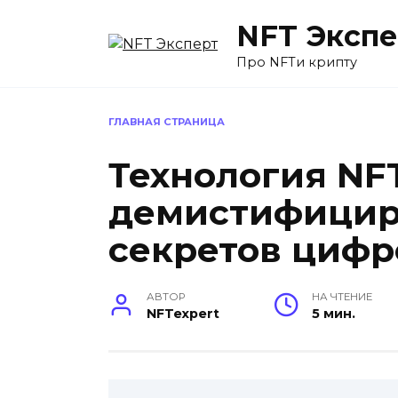
Перейти
NFT Экспе
к
содержанию
Про NFTи крипту
ГЛАВНАЯ СТРАНИЦА
Технология NF
демистифицир
секретов циф
АВТОР
НА ЧТЕНИЕ
NFTexpert
5 мин.