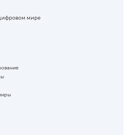
 цифровом мире
ирование
вы
 миры