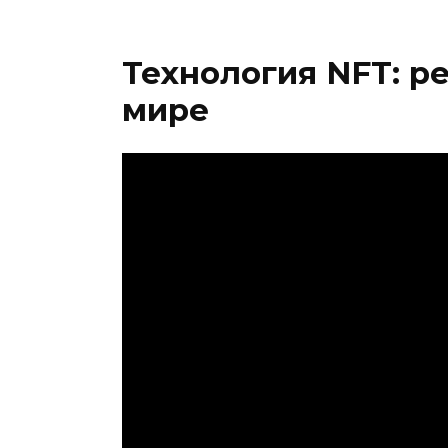
Технология NFT: р
мире