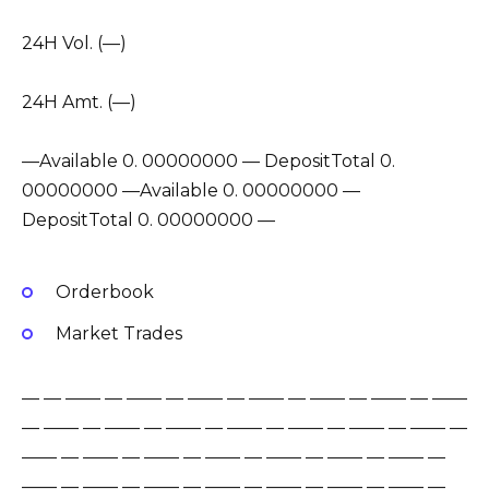
24H Vol. (—)
24H Amt. (—)
—Available 0. 00000000 — DepositTotal 0.
00000000 —Available 0. 00000000 —
DepositTotal 0. 00000000 —
Orderbook
Market Trades
— — —— — —— — —— — —— — —— — —— — ——
— —— — —— — —— — —— — —— — —— — —— —
—— — —— — —— — —— — —— — —— — —— —
—— — —— — —— — —— — —— — —— — —— —