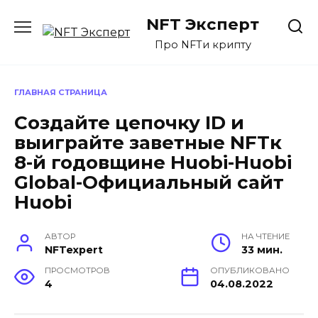
Перейти
NFT Эксперт
к
содержанию
Про NFTи крипту
ГЛАВНАЯ СТРАНИЦА
Создайте цепочку ID и
выиграйте заветные NFTк
8-й годовщине Huobi-Huobi
Global-Официальный сайт
Huobi
АВТОР
НА ЧТЕНИЕ
NFTexpert
33 мин.
ПРОСМОТРОВ
ОПУБЛИКОВАНО
4
04.08.2022