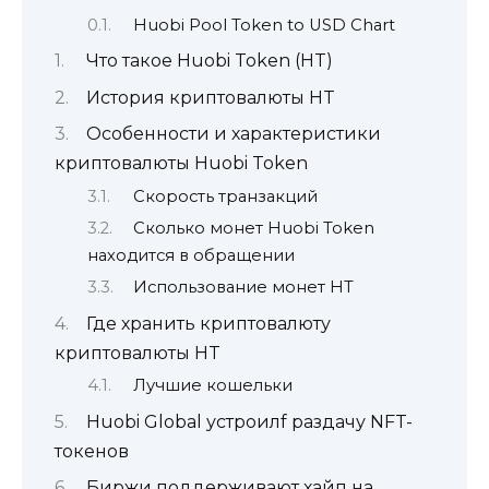
Huobi Pool Token to USD Chart
Что такое Huobi Token (HT)
История криптовалюты HT
Особенности и характеристики
криптовалюты Huobi Token
Скорость транзакций
Сколько монет Huobi Token
находится в обращении
Использование монет HT
Где хранить криптовалюту
криптовалюты HT
Лучшие кошельки
Huobi Global устроилf раздачу NFT-
токенов
Биржи поддерживают хайп на