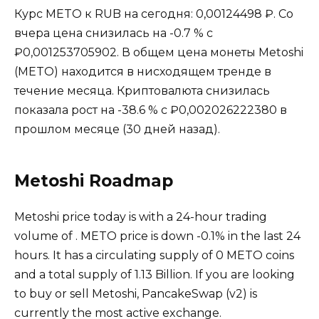
Курс METO к RUB на сегодня: 0,00124498 ₽. Со
вчера цена снизилась на -0.7 % с
₽0,001253705902. В общем цена монеты Metoshi
(METO) находится в нисходящем тренде в
течение месяца. Криптовалюта снизилась
показала рост на -38.6 % с ₽0,002026222380 в
прошлом месяце (30 дней назад).
Metoshi Roadmap
Metoshi price today is with a 24-hour trading
volume of . METO price is down -0.1% in the last 24
hours. It has a circulating supply of 0 METO coins
and a total supply of 1.13 Billion. If you are looking
to buy or sell Metoshi, PancakeSwap (v2) is
currently the most active exchange.