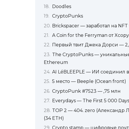
Doodles
CryptoPunks
Brickspacer — заработал на NFT 
A Coin for the Ferryman от Xcopy
Первый твит Джека Дорси — 2,
The CryptoPunks — уникальны
Ethereum
AI LéBLEEPLE — ИИ соединил в
5 место — Beeple (Ocean front)
CryptoPunk #7523 — ,75 млн
Everydays — The First 5 000 Day
TOP 2 — 404. zero (Александр 
(34 ETH)
Crypto stamp — цифровые поч