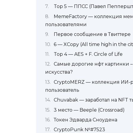
Top 5 — ППСС (Павел Пеппершт
MemeFactory — коллекция мемо
пользователями
Первое сообщение в Твиттере
6 — XCopy (All time high in the cit
Top 4 — AES + F. Circle of Life
Самые дорогие нфт картинки –
искусства?
CryptoMERZ — коллекция ИИ-ра
пользователь
Chuvabak — заработал на NFT т
3 место — Beeple (Crossroad)
Токен Эдварда Сноудена
CryptoPunk №#7523