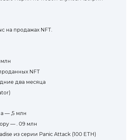
ыс на продажах NFT.
1 млн
 проданных NFT
едние два месяца
tor)
а — ,5 млн
copy — . 09 млн
aradise из серии Panic Attack (100 ETH)