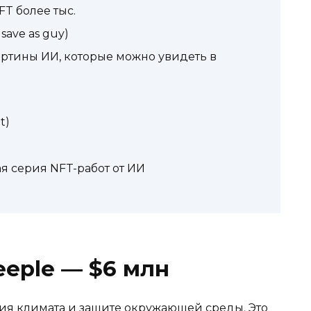
FT более тыс.
 save as guy)
 — картины ИИ, которые можно увидеть в
t)
рвая серия NFT-работ от ИИ
eeple — $6 млн
ия климата и защите окружающей среды. Это