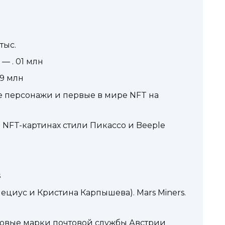
тыс.
 — . 01 млн
9 млн
е персонажи и первые в мире NFT на
 NFT-картинах стили Пикассо и Beeple
s
Лециус и Кристина Карпышева). Mars Miners.
товые марки почтовой службы Австрии