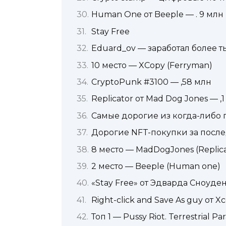
Human One от Beeple — . 9 млн
Stay Free
Eduard_ov — заработал более т
10 место — XCopy (Ferryman)
CryptoPunk #3100 — ,58 млн
Replicator от Mad Dog Jones — ,
Самые дорогие из когда-либо
Дорогие NFT-покупки за посл
8 место — MadDogJones (Replica
2 место — Beeple (Human one)
«Stay Free» от Эдварда Сноуден
Right-click and Save As guy от X
Топ 1 — Pussy Riot. Terrestrial P