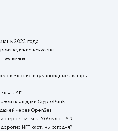
июнь 2022 года
произведение искусства
Винкельмана
человеческие и гуманоидные аватары
8 млн. USD
рговой площадки CryptoPunk
одажей через OpenSea
– интернет-мем за 7,09 млн. USD
е дорогие NFT картины сегодня?