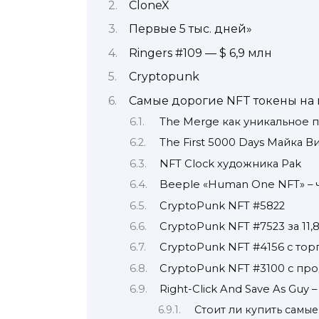
CloneX
Первые 5 тыс. дней»
Ringers #109 — $ 6,9 млн
Cryptopunk
Самые дорогие NFT токены на 
The Merge как уникальное 
The First 5000 Days Майка 
NFT Clock художника Pak
Beeple «Human One NFT» – 
CryptoPunk NFT #5822
CryptoPunk NFT #7523 за 11,
CryptoPunk NFT #4156 с то
CryptoPunk NFT #3100 с пр
Right-Click And Save As Guy 
Стоит ли купить самы