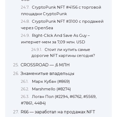
CryptoPunk NFT #4156 с торговой
площадки CryptoPunk
CryptoPunk NFT #3100 с продажей
через OpenSea
Right-Click And Save As Guy –
интернет-мем за 7,09 млн. USD
Стоит ли купить самые
дорогие NFT картины сегодня?
CROSSROAD — ,6 МЛН
Знаменитые владельцы
Марк Кубан (#869)
Marshmello (#8274)
Логан Пол (#2294, #6762, #5569,
#7861, 4484)
R66 — заработал на продажах NFT