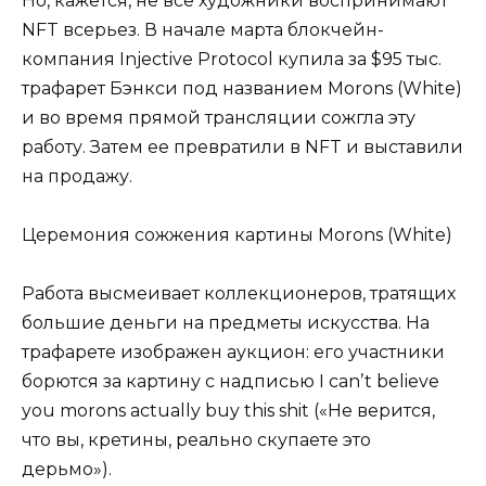
Но, кажется, не все художники воспринимают
NFT всерьез. В начале марта блокчейн-
компания Injective Protocol купила за $95 тыс.
трафарет Бэнкси под названием Morons (White)
и во время прямой трансляции сожгла эту
работу. Затем ее превратили в NFT и выставили
на продажу.
Церемония сожжения картины Morons (White)
Работа высмеивает коллекционеров, тратящих
большие деньги на предметы искусства. На
трафарете изображен аукцион: его участники
борются за картину с надписью I canʼt believe
you morons actually buy this shit («Не верится,
что вы, кретины, реально скупаете это
дерьмо»).