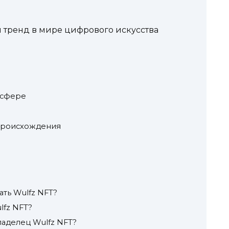
 тренд в мире цифрового искусства
 сфере
 происхождения
ать Wulfz NFT?
lfz NFT?
владелец Wulfz NFT?