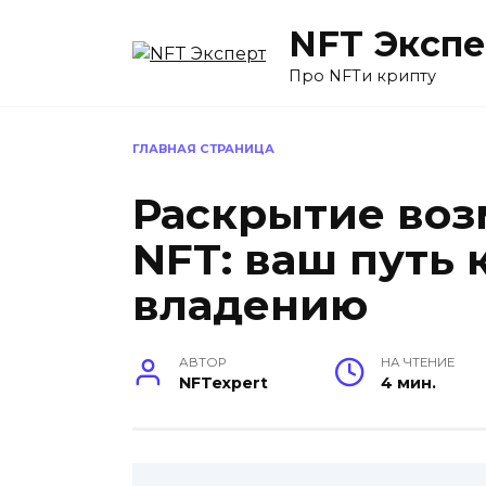
Перейти
NFT Экспе
к
содержанию
Про NFTи крипту
ГЛАВНАЯ СТРАНИЦА
Раскрытие воз
NFT: ваш путь
владению
АВТОР
НА ЧТЕНИЕ
NFTexpert
4 мин.