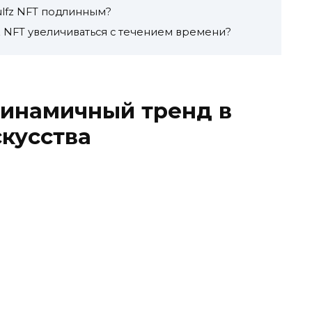
Wulfz NFT подлинным?
z NFT увеличиваться с течением времени?
динамичный тренд в
кусства