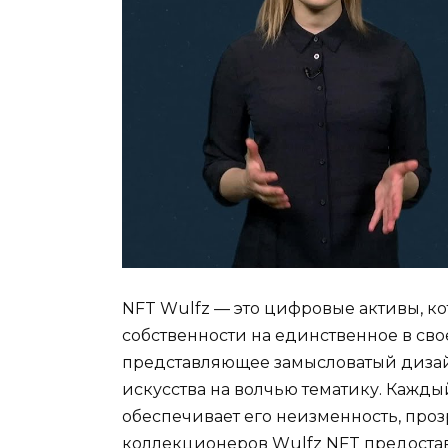
NFT Wulfz — это цифровые активы, к
собственности на единственное в св
представляющее замысловатый диза
искусства на волчью тематику. Каждый
обеспечивает его неизменность, проз
коллекционеров Wulfz NFT предоста