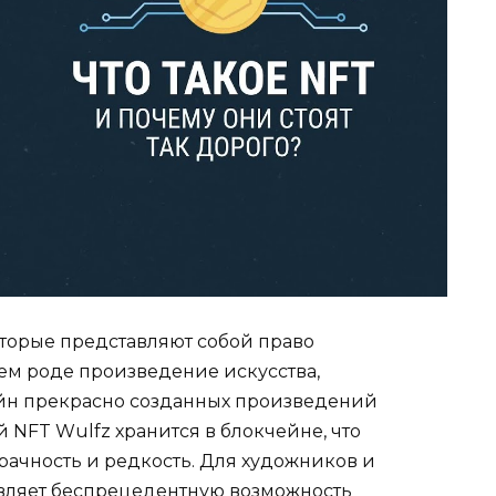
оторые представляют собой право
оем роде произведение искусства,
йн прекрасно созданных произведений
 NFT Wulfz хранится в блокчейне, что
рачность и редкость. Для художников и
вляет беспрецедентную возможность