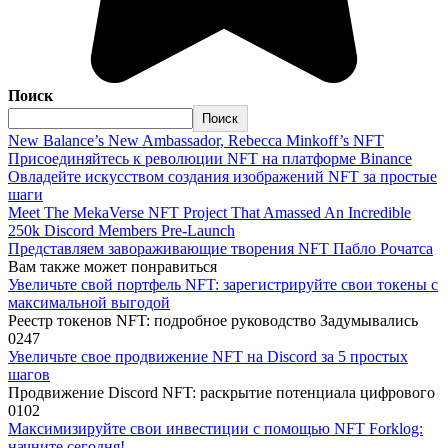
Поиск
Поиск
New Balance’s New Ambassador, Rebecca Minkoff’s NFT
Присоединяйтесь к революции NFT на платформе Binance
Овладейте искусством создания изображений NFT за простые
шаги
Meet The MekaVerse NFT Project That Amassed An Incredible
250k Discord Members Pre-Launch
Представляем завораживающие творения NFT Пабло Рочатса
Вам также может понравиться
Увеличьте свой портфель NFT: зарегистрируйте свои токены с
максимальной выгодой
Реестр токенов NFT: подробное руководство Задумывались
0
247
Увеличьте свое продвижение NFT на Discord за 5 простых
шагов
Продвижение Discord NFT: раскрытие потенциала цифрового
0
102
Максимизируйте свои инвестиции с помощью NFT Forklog:
начните сегодня!