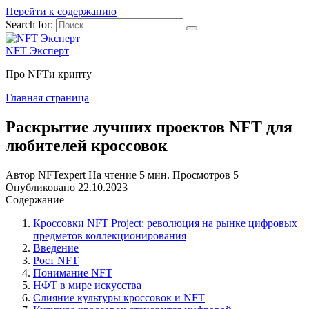
Перейти к содержанию
Search for:
NFT Эксперт
Про NFTи крипту
Главная страница
Раскрытие лучших проектов NFT для
любителей кроссовок
Автор
NFTexpert
На чтение
5 мин.
Просмотров
5
Опубликовано
22.10.2023
Содержание
Кроссовки NFT Project: революция на рынке цифровых
предметов коллекционирования
Введение
Рост NFT
Понимание NFT
НФТ в мире искусства
Слияние культуры кроссовок и NFT