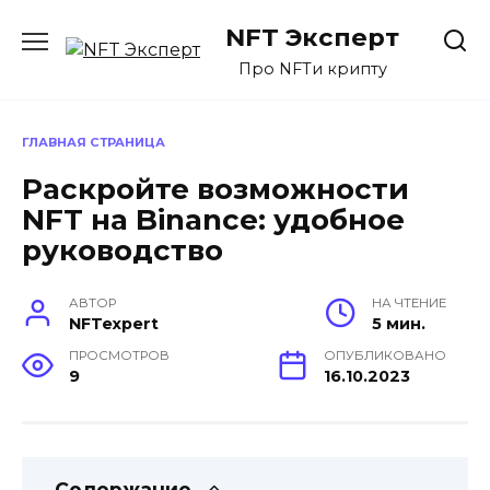
Перейти
NFT Эксперт
к
содержанию
Про NFTи крипту
ГЛАВНАЯ СТРАНИЦА
Раскройте возможности
NFT на Binance: удобное
руководство
АВТОР
НА ЧТЕНИЕ
NFTexpert
5 мин.
ПРОСМОТРОВ
ОПУБЛИКОВАНО
9
16.10.2023
Содержание