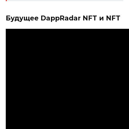
Будущее DappRadar NFT и NFT