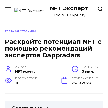
Перейти
NFT Эксперт
к
содержанию
Про NFTи крипту
ГЛАВНАЯ СТРАНИЦА
Раскройте потенциал NFT с
помощью рекомендаций
экспертов Dappradars
АВТОР
НА ЧТЕНИЕ
NFTexpert
5 мин.
ПРОСМОТРОВ
ОПУБЛИКОВАНО
11
23.10.2023
Содержание