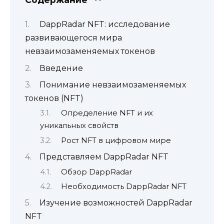
DappRadar NFT: исследование
развивающегося мира
невзаимозаменяемых токенов
Введение
Понимание невзаимозаменяемых
токенов (NFT)
Определение NFT и их
уникальных свойств
Рост NFT в цифровом мире
Представляем DappRadar NFT
Обзор DappRadar
Необходимость DappRadar NFT
Изучение возможностей DappRadar
NFT