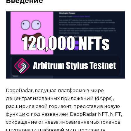
Введение
DappRadar, ведущая платформа в мире
децентрализованных приложений (dApps),
расширила свой горизонт, представив новую
функцию под названием DappRadar NFT. N FT,
сокращение от невзаимозаменяемых токенов,
штурмовали цифровой мир, произведя