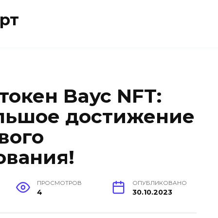
рт
токен Bayc NFT:
льшое достижение
вого
ования!
ПРОСМОТРОВ
ОПУБЛИКОВАНО
4
30.10.2023