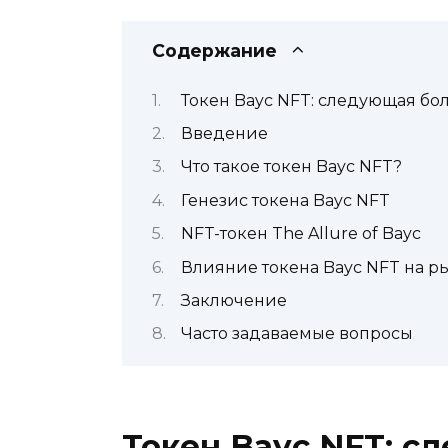
Содержание
Токен Bayc NFT: следующая бо
Введение
Что такое токен Bayc NFT?
Генезис токена Bayc NFT
NFT-токен The Allure of Bayc
Влияние токена Bayc NFT на р
Заключение
Часто задаваемые вопросы
Токен Bayc NFT: 