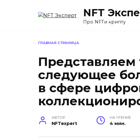
Перейти
NFT Экспе
к
содержанию
Про NFTи крипту
ГЛАВНАЯ СТРАНИЦА
Представляем 
следующее бо
в сфере цифро
коллекционир
АВТОР
НА ЧТЕНИЕ
NFTexpert
4 мин.