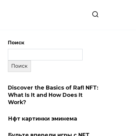
Поиск
Поиск
Discover the Basics of Rafl NFT:
What Is It and How Does It
Work?
Нфт картинки эминема
Будьте впереди игры с NFT