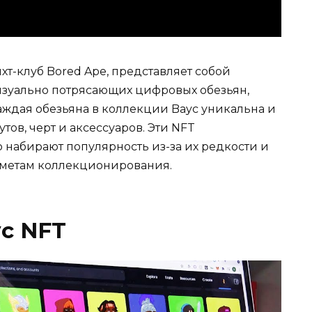
яхт-клуб Bored Ape, представляет собой
изуально потрясающих цифровых обезьян,
аждая обезьяна в коллекции Bayc уникальна и
ов, черт и аксессуаров. Эти NFT
 набирают популярность из-за их редкости и
метам коллекционирования.
yc NFT