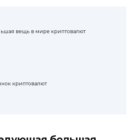
льшая вещь в мире криптовалют
ынок криптовалют
следующая большая