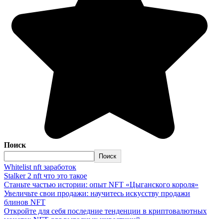
Поиск
Поиск
Whitelist nft заработок
Stalker 2 nft что это такое
Станьте частью истории: опыт NFT «Цыганского короля»
Увеличьте свои продажи: научитесь искусству продажи
блинов NFT
Откройте для себя последние тенденции в криптовалютных