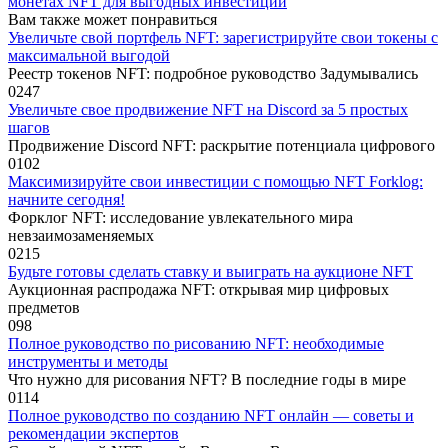
монетах NFT для выгодных инвестиций
Вам также может понравиться
Увеличьте свой портфель NFT: зарегистрируйте свои токены с
максимальной выгодой
Реестр токенов NFT: подробное руководство Задумывались
0
247
Увеличьте свое продвижение NFT на Discord за 5 простых
шагов
Продвижение Discord NFT: раскрытие потенциала цифрового
0
102
Максимизируйте свои инвестиции с помощью NFT Forklog:
начните сегодня!
Форклог NFT: исследование увлекательного мира
невзаимозаменяемых
0
215
Будьте готовы сделать ставку и выиграть на аукционе NFT
Аукционная распродажа NFT: открывая мир цифровых
предметов
0
98
Полное руководство по рисованию NFT: необходимые
инструменты и методы
Что нужно для рисования NFT? В последние годы в мире
0
114
Полное руководство по созданию NFT онлайн — советы и
рекомендации экспертов