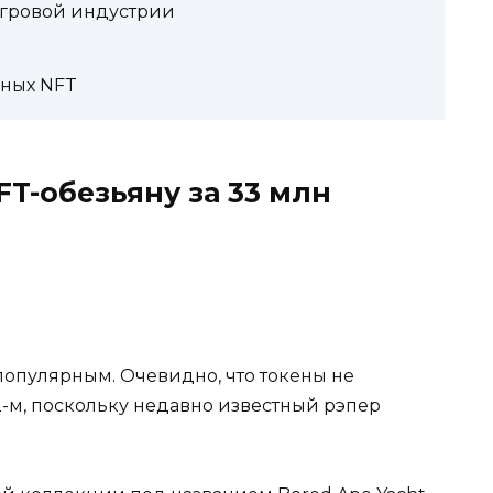
 игровой индустрии
рных NFT
T-обезьяну за 33 млн
 популярным. Очевидно, что токены не
2-м, поскольку недавно известный рэпер