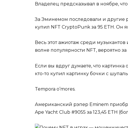
Владелец предсказывал в ноябре, что
За Эминемом последовали и другие р
купил NFT CryptoPunk за 95 ETH. Он я
Весь этот ажиотаж среди музыкантов 
волне популярности NFT, вероятно за
Если вы вдруг думаете, что картинка о
кто-то купил картинку бочки с шупал
Tempora o’mores.
Американский рэпер Eminem приобре
Ape Yacht Club #9055 за 123,45 ETH (б