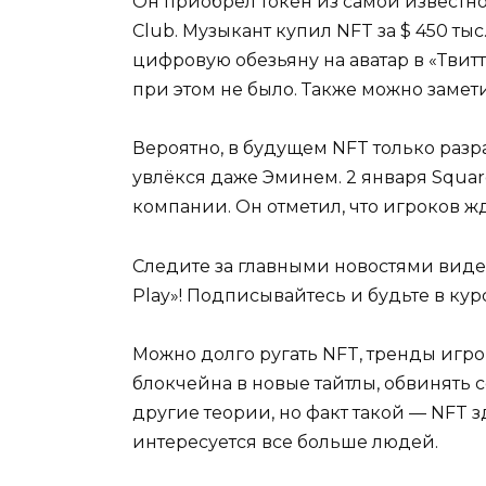
Он приобрёл токен из самой известн
Club. Музыкант купил NFT за $ 450 ты
цифровую обезьяну на аватар в «Тви
при этом не было. Также можно замети
Вероятно, в будущем NFT только разра
увлёкся даже Эминем. 2 января Squar
компании. Он отметил, что игроков ж
Следите за главными новостями виде
Play»! Подписывайтесь и будьте в кур
Можно долго ругать NFT, тренды игр
блокчейна в новые тайтлы, обвинять 
другие теории, но факт такой — NFT з
интересуется все больше людей.