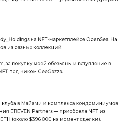
ady_Holdings на NFT-маркетплейсе OpenSea. На
нов из разных коллекций.
m, за покупку моей обезьяны и вступление в
NFT под ником GeeGazza.
о клуба в Майами и комплекса кондоминиумов
ания E11EVEN Partners — приобрела NFT из
 ETH (около $396 000 на момент сделки).