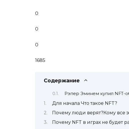
0
0
0
1685
Содержание
Рэпер Эминем купил NFT-об
Для начала Что такое NFT?
Почему люди верят?Кому все э
Почему NFT в играх не будет р