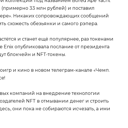
ой коллекции под названием Bored Ape Yacht
с. (примерно 33 млн рублей) и поставил
ттере». Никаких сопровождающих сообщений
ть схожесть обезьянки и самого рэпера.
стётся и станет ещё популярнее, раз токенами
e Enix опубликовала послание от президента
дут блокчейн и NFT-токены.
оигр и кино в новом телеграм-канале «Чемп.
се!
овых компаний на внедрение технологии
создателей NFT в отмывании денег и строить
десь, они пока не собираются исчезать, а ими