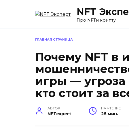
Перейти
NFT Экспе
к
содержанию
Про NFTи крипту
ГЛАВНАЯ СТРАНИЦА
Почему NFT в 
мошенничество,
игры — угроза
кто стоит за в
АВТОР
НА ЧТЕНИЕ
NFTexpert
25 мин.