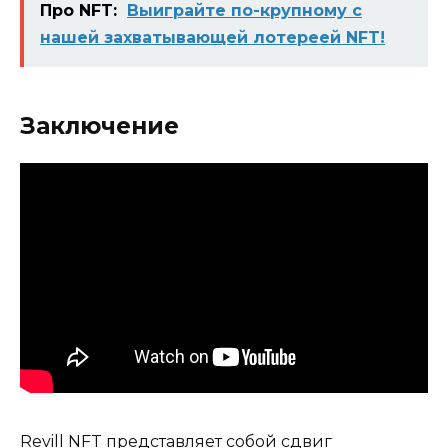
Про NFT:
Выиграйте по-крупному с
нашей захватывающей лотереей NFT!
Заключение
Revill NFT представляет собой сдвиг