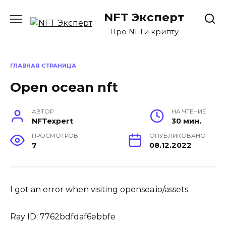
Перейти
NFT Эксперт
к
содержанию
Про NFTи крипту
ГЛАВНАЯ СТРАНИЦА
Open ocean nft
АВТОР
НА ЧТЕНИЕ
NFTexpert
30 мин.
ПРОСМОТРОВ
ОПУБЛИКОВАНО
7
08.12.2022
I got an error when visiting opensea.io/assets.
Ray ID: 7762bdfdaf6ebbfe