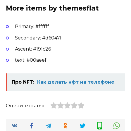
More items by themesflat
Primary: #ffffff
Secondary: #d6047f
Ascent: #191c26
text: #00aeef
Про NFT:
Как делать нфт на телефоне
Оцените статью