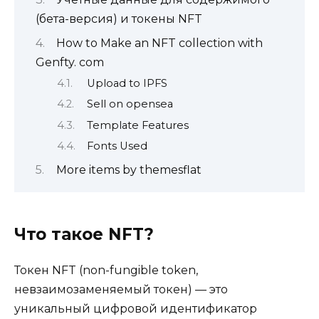
(бета-версия) и токены NFT
How to Make an NFT collection with
Genfty. com
Upload to IPFS
Sell on opensea
Template Features
Fonts Used
More items by themesflat
Что такое NFT?
Токен NFT (non-fungible token,
невзаимозаменяемый токен) — это
уникальный цифровой идентификатор