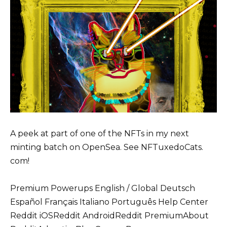
A peek at part of one of the NFTs in my next
minting batch on OpenSea. See NFTuxedoCats.
com!
Premium Powerups English / Global Deutsch
Español Français Italiano Português Help Center
Reddit iOSReddit AndroidReddit PremiumAbout