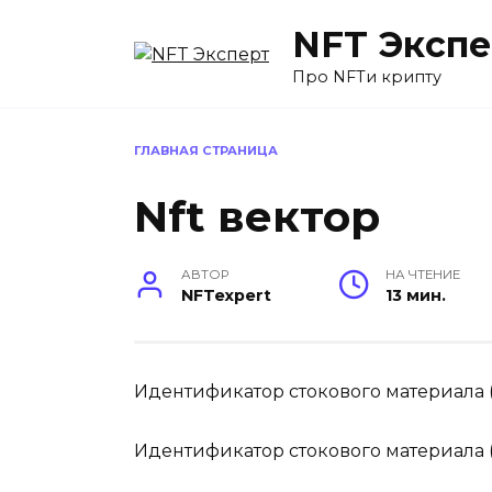
Перейти
NFT Экспе
к
содержанию
Про NFTи крипту
ГЛАВНАЯ СТРАНИЦА
Nft вектор
АВТОР
НА ЧТЕНИЕ
NFTexpert
13 мин.
Идентификатор стокового материала 
Идентификатор стокового материала 