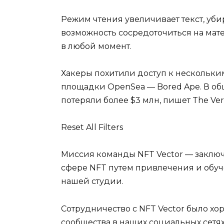
Режим чтения увеличивает текст, уби
возможность сосредоточиться на мате
в любой момент.
Хакеры похитили доступ к нескольк
площадки OpenSea — Bored Ape. В 
потеряли более $3 млн, пишет The Ver
Reset All Filters
Миссия команды NFT Vector — заключ
сфере NFT путем привлечения и обу
нашей студии.
Сотрудничество с NFT Vector было х
сообщества в наших социальных сетях