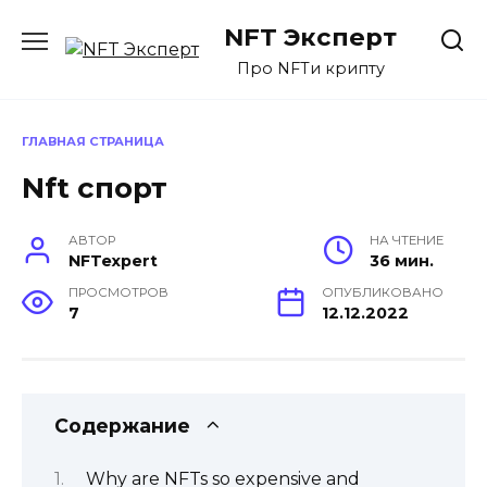
Перейти
NFT Эксперт
к
содержанию
Про NFTи крипту
ГЛАВНАЯ СТРАНИЦА
Nft спорт
АВТОР
НА ЧТЕНИЕ
NFTexpert
36 мин.
ПРОСМОТРОВ
ОПУБЛИКОВАНО
7
12.12.2022
Содержание
Why are NFTs so expensive and