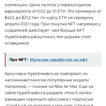
коллекции. Цены на лоты у перекупщиков
варьируются от 0,02 до 10 ETH. Это примерно от
$42,5 до $21,2 тыс. по курсу ETH на середину
апреля 2021 года. При покупке NFT напрямую у
создателей действует : чем больше NFT
HypeSneakrs раскуплено, тем дороже стоят
оставшиеся.
Про NFT:
Мальчик заработал на нфт
Кроссовки HypeSneakrs не повторяют, но
напоминают многие популярные модели.
Например, — похожи на Nike Air Max. Еще на
сайте HypeSneakrs в разделе «How it works»
размещен скриншот кроссовка с подписью:
«Good luck on snagging a rare one!» («Удачи в