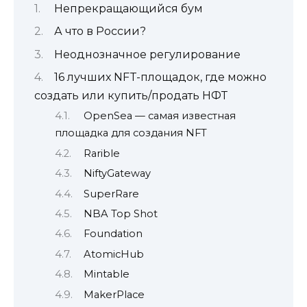
Непрекращающийся бум
А что в России?
Неоднозначное регулирование
16 лучших NFT-площадок, где можно
создать или купить/продать НФТ
OpenSea — самая известная
площадка для создания NFT
Rarible
NiftyGateway
SuperRare
NBA Top Shot
Foundation
AtomicHub
Mintable
MakerPlace