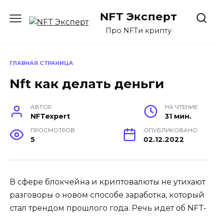
Перейти
NFT Эксперт
к
содержанию
Про NFTи крипту
ГЛАВНАЯ СТРАНИЦА
Nft как делать деньги
АВТОР
НА ЧТЕНИЕ
NFTexpert
31 мин.
ПРОСМОТРОВ
ОПУБЛИКОВАНО
5
02.12.2022
В сфере блокчейна и криптовалюты не утихают
разговоры о новом способе заработка, который
стал трендом прошлого года. Речь идет об NFT-