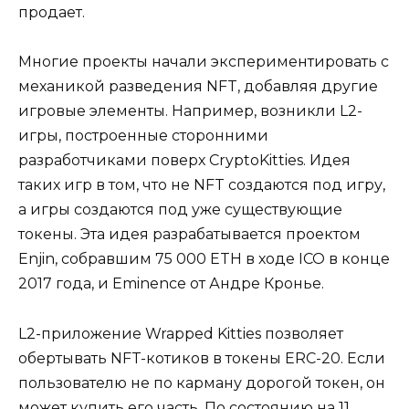
продает.
Многие проекты начали экспериментировать с
механикой разведения NFT, добавляя другие
игровые элементы. Например, возникли L2-
игры, построенные сторонними
разработчиками поверх CryptoKitties. Идея
таких игр в том, что не NFT создаются под игру,
а игры создаются под уже существующие
токены. Эта идея разрабатывается проектом
Enjin, собравшим 75 000 ETH в ходе ICO в конце
2017 года, и Eminence от Андре Кронье.
L2-приложение Wrapped Kitties позволяет
обертывать NFT-котиков в токены ERC-20. Если
пользователю не по карману дорогой токен, он
может купить его часть. По состоянию на 11