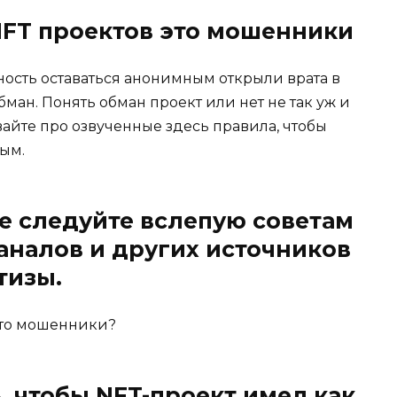
NFT проектов это мошенники
ность оставаться анонимным открыли врата в
бман. Понять обман проект или нет не так уж и
вайте про озвученные здесь правила, чтобы
ым.
е следуйте вслепую советам
каналов и других источников
тизы.
 это мошенники?
, чтобы NFT-проект имел как