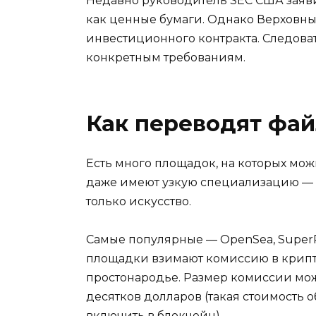
Недавно руководитель SEC США заяви
как ценные бумаги. Однако Верховны
инвестиционного контракта. Следоват
конкретным требованиям.
Как переводят фай
Есть много площадок, на которых мож
даже имеют узкую специализацию — 
только искусство.
Самые популярные — OpenSea, SuperRar
площадки взимают комиссию в криптов
простонародье. Размер комиссии мож
десятков долларов (такая стоимость о
включить в блокчейн).