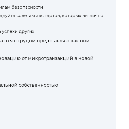
илам безопасности
едуйте советам экспертов, которых вы лично
а успехи других
 то я с трудом представляю как они
новацию от микротранзакций в новой
уальной собственностью