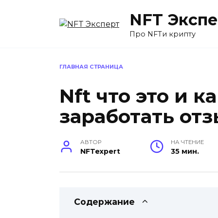
Перейти
NFT Экспе
к
содержанию
Про NFTи крипту
ГЛАВНАЯ СТРАНИЦА
Nft что это и к
заработать от
АВТОР
НА ЧТЕНИЕ
NFTexpert
35 мин.
Содержание