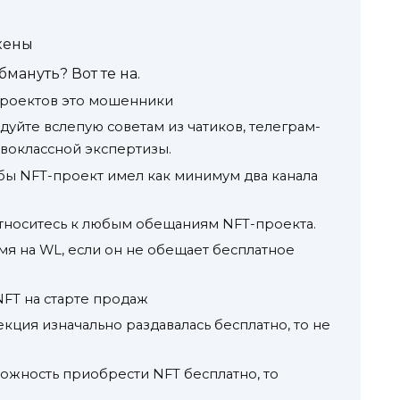
кены
бмануть? Вот те на.
проектов это мошенники
дуйте вслепую советам из чатиков, телеграм-
рвоклассной экспертизы.
обы NFT-проект имел как минимум два канала
тноситесь к любым обещаниям NFT-проекта.
мя на WL, если он не обещает бесплатное
NFT на старте продаж
кция изначально раздавалась бесплатно, то не
можность приобрести NFT бесплатно, то