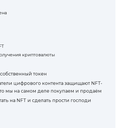
ена
в
FT
получения криптовалюты
ь собственный токен
датели цифрового контента защищают NFT-
то мы на самом деле покупаем и продаём
тать на NFT и сделать прости господи