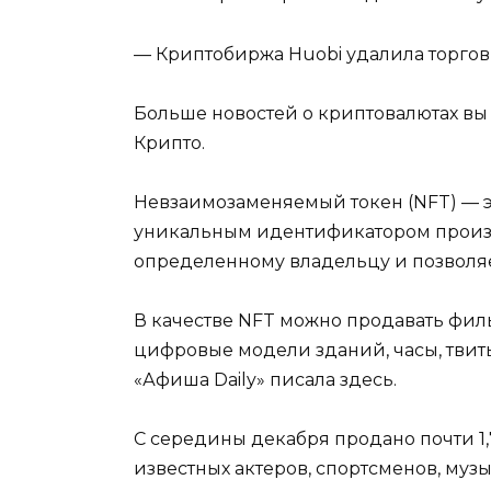
— Криптобиржа Huobi удалила торго
Больше новостей о криптовалютах вы
Крипто.
Невзаимозаменяемый токен (NFT) — эт
уникальным идентификатором произв
определенному владельцу и позволяе
В качестве NFT можно продавать филь
цифровые модели зданий, часы, твит
«Афиша Daily» писала здесь.
С середины декабря продано почти 1,
известных актеров, спортсменов, муз