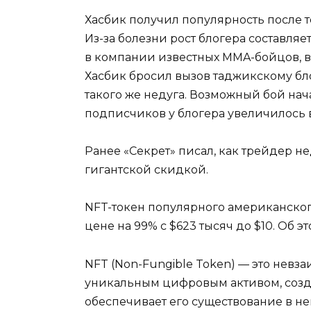
Хасбик получил популярность после то
Из-за болезни рост блогера составляе
в компании известных MMA-бойцов, в 
Хасбик бросил вызов таджикскому бло
такого же недуга. Возможный бой нача
подписчиков у блогера увеличилось в
Ранее «Секрет» писал, как трейдер н
гигантской скидкой.
NFT-токен популярного американского
цене на 99% с $623 тысяч до $10. Об э
NFT (Non-Fungible Token) — это невз
уникальным цифровым активом, соз
обеспечивает его существование в н