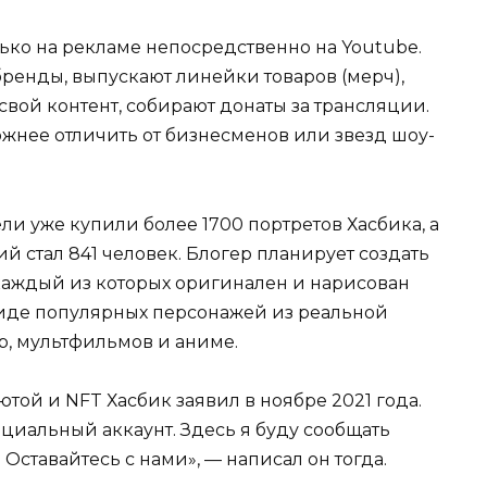
лько на рекламе непосредственно на Youtube.
ренды, выпускают линейки товаров (мерч),
свой контент, собирают донаты за трансляции.
ожнее отличить от бизнесменов или звезд шоу-
ели уже купили более 1700 портретов Хасбика, а
 стал 841 человек. Блогер планирует создать
 каждый из которых оригинален и нарисован
 виде популярных персонажей из реальной
р, мультфильмов и аниме.
той и NFT Хасбик заявил в ноябре 2021 года.
ициальный аккаунт. Здесь я буду сообщать
ставайтесь с нами», — написал он тогда.