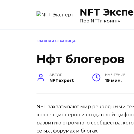
Перейти
NFT Экспе
к
содержанию
Про NFTи крипту
ГЛАВНАЯ СТРАНИЦА
Нфт блогеров
АВТОР
НА ЧТЕНИЕ
NFTexpert
19 мин.
NFT захватывают мир рекордными те
коллекционеров и создателей цифров
развитию огромного сообщества, кото
сетях , форумах и блогах.