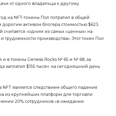
ачи от одного владельца к другому.
 год на NFT-токены Пол потратил в общей
м дорогим активом блогера стоимостью $623
ый считается «одним из самых «ценных» на
и трудоемкости производства». Этот токен Пол
и в токены Genesis Rocks № 65 и № 68, за
да заплатил $155 тысяч: на сегодняшний день
 на NFT является следствием общего падения
дна из крупнейших платформ для торговли
ьнении 20% сотрудников «в ожидании