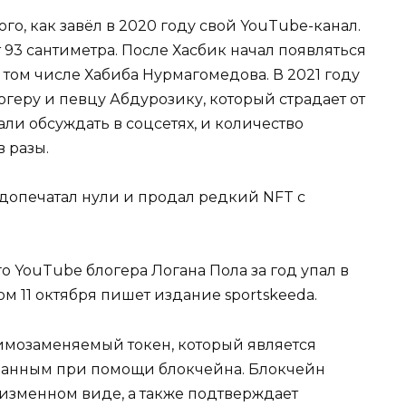
го, как завёл в 2020 году свой YouTube-канал.
т 93 сантиметра. После Хасбик начал появляться
том числе Хабиба Нурмагомедова. В 2021 году
геру и певцу Абдурозику, который страдает от
ли обсуждать в соцсетях, и количество
 разы.
едопечатал нули и продал редкий NFT с
 YouTube блогера Логана Пола за год упал в
том 11 октября пишет издание sportskeeda.
аимозаменяемый токен, который является
данным при помощи блокчейна. Блокчейн
еизменном виде, а также подтверждает