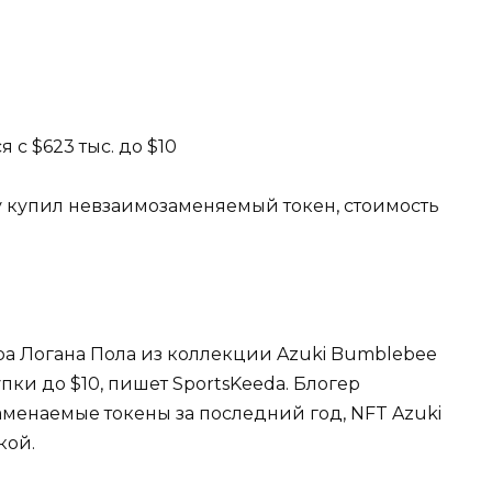
с $623 тыс. до $10
у купил невзаимозаменяемый токен, стоимость
ра Логана Пола из коллекции Azuki Bumblebee
упки до $10, пишет SportsKeeda. Блогер
аменаемые токены за последний год, NFT Azuki
кой.