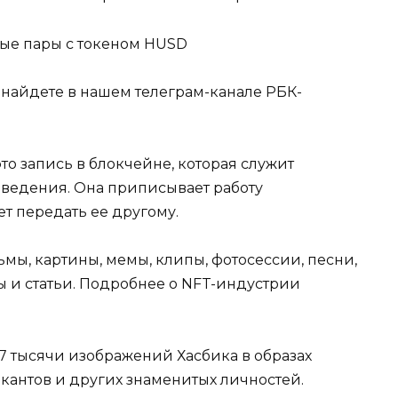
вые пары с токеном HUSD
 найдете в нашем телеграм-канале РБК-
о запись в блокчейне, которая служит
едения. Она приписывает работу
т передать ее другому.
мы, картины, мемы, клипы, фотосессии, песни,
ы и статьи. Подробнее о NFT-индустрии
7 тысячи изображений Хасбика в образах
ыкантов и других знаменитых личностей.