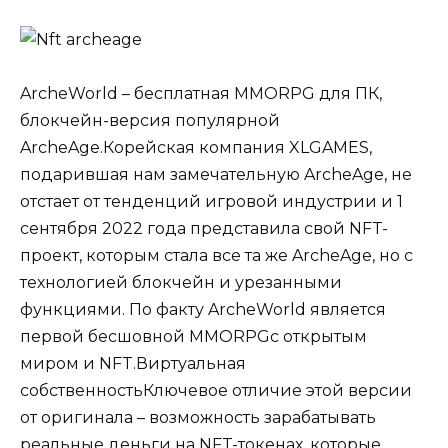
ArcheWorld – бесплатная MMORPG для ПК,
блокчейн-версия популярной
ArcheAge.Корейская компания XLGAMES,
подарившая нам замечательную ArcheAge, не
отстает от тенденций игровой индустрии и 1
сентября 2022 года представила свой NFT-
проект, которым стала все та же ArcheAge, но с
технологией блокчейн и урезанными
функциями. По факту ArcheWorld является
первой бесшовной MMORPGс открытым
миром и NFT.Виртуальная
собственностьКлючевое отличие этой версии
от оригинала – возможность зарабатывать
реальные деньги на NFT-токенах, которые