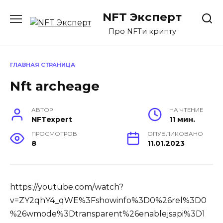
Перейти
NFT Эксперт
к
содержанию
Про NFTи крипту
ГЛАВНАЯ СТРАНИЦА
Nft archeage
АВТОР
НА ЧТЕНИЕ
NFTexpert
11 мин.
ПРОСМОТРОВ
ОПУБЛИКОВАНО
8
11.01.2023
https://youtube.com/watch?
v=ZY2qhY4_qWE%3Fshowinfo%3D0%26rel%3D0
%26wmode%3Dtransparent%26enablejsapi%3D1