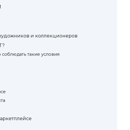
И
-художников и коллекционеров
T?
 соблюдать такие условия
йсе
кта
маркетплейсе