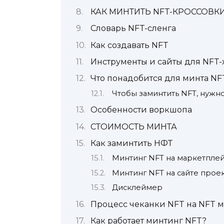
КАК МИНТИТЬ NFT-КРОССОВК
Словарь NFT-сленга
Как создавать NFT
Инструменты и сайты для NFT
Что понадобится для минта NF
Чтобы заминтить NFT, нужно
Особенности воркшопа
СТОИМОСТЬ МИНТА
Как заминтить НФТ
Минтинг NFT на маркетпле
Минтинг NFT на сайте прое
Дисклеймер
Процесс чеканки NFT на NFT 
Как работает минтинг NFT?