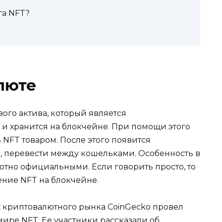
га NFT?
алюте
ого актива, который является
 хранится на блокчейне. При помощи этого
 NFT товаром. После этого появится
ь, перевести между кошельками. Особенность в
лютно официальными. Если говорить просто, то
дение NFT на блокчейне.
 криптовалютного рынка CoinGecko провел
ре NFT. Ее участники рассказали об