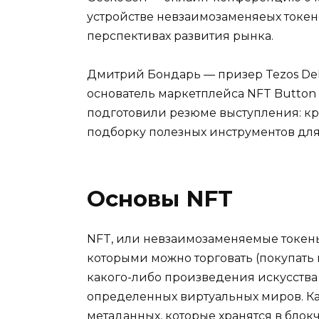
устройстве невзаимозаменяеых токено
перспективах развития рынка.
Дмитрий Бондарь — призер Tezos DeFi 
основатель маркетплейса NFT Button
подготовили резюме выступления: кр
подборку полезных инструментов дл
Основы NFT
NFT, или невзаимозаменяемые токены
которыми можно торговать (покупать
какого-либо произведения искусства
определенных виртуальных миров. К
метаданных, которые хранятся в блокч