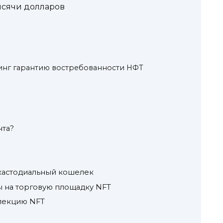
ысячи долларов
тинг гарантию востребованности НФТ
нта?
кастодиальный кошелек
ы на торговую площадку NFT
ллекцию NFT