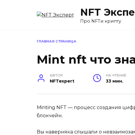
Перейти
NFT Экспе
к
содержанию
Про NFTи крипту
ГЛАВНАЯ СТРАНИЦА
Mint nft что зн
АВТОР
НА ЧТЕНИЕ
NFTexpert
33 мин.
Minting NFT — процесс создания цифр
блокчейн.
Вы наверняка слышали о невзаимозаме