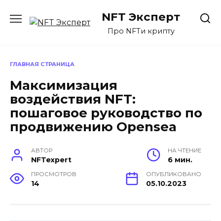
Перейти
NFT Эксперт
к
содержанию
Про NFTи крипту
ГЛАВНАЯ СТРАНИЦА
Максимизация
воздействия NFT:
пошаговое руководство по
продвижению Opensea
АВТОР
НА ЧТЕНИЕ
NFTexpert
6 мин.
ПРОСМОТРОВ
ОПУБЛИКОВАНО
14
05.10.2023