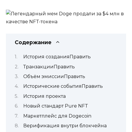
Содержание
История cозданияПравить
ТранзакцииПравить
Объём эмиссииПравить
Исторические событияПравить
История проекта
Новый стандарт Pure NFT
Маркетплейс для Dogecoin
Верификация внутри блокчейна