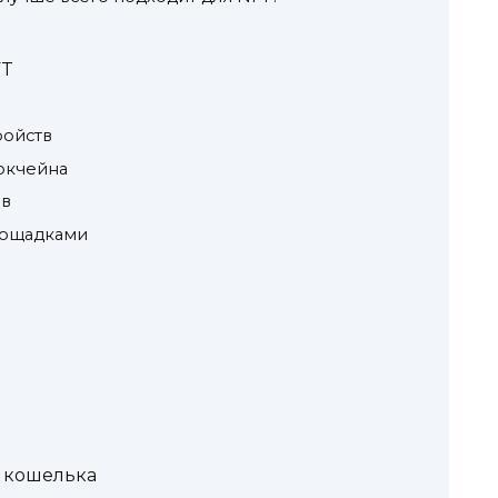
FT
ройств
окчейна
ов
лощадками
 кошелька