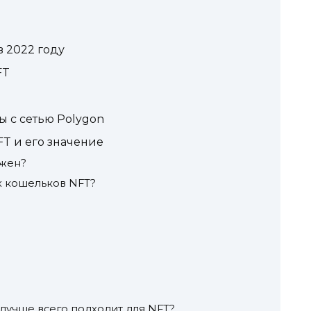
 2022 году
FT
ы с сетью Polygon
T и его значение
ажен?
х кошельков NFT?
лучше всего подходит для NFT?