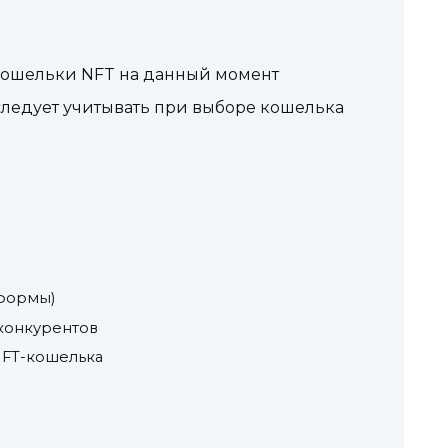
кошельки NFT на данный момент
следует учитывать при выборе кошелька
тформы)
 конкурентов
NFT-кошелька