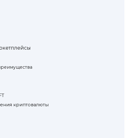
аркетплейсы
преимущества
в
FT
чения криптовалюты