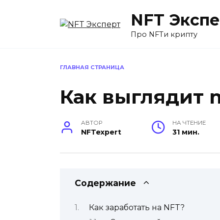
Перейти
NFT Экспе
к
содержанию
Про NFTи крипту
ГЛАВНАЯ СТРАНИЦА
Как выглядит n
АВТОР
НА ЧТЕНИЕ
NFTexpert
31 мин.
Содержание
Как заработать на NFT?