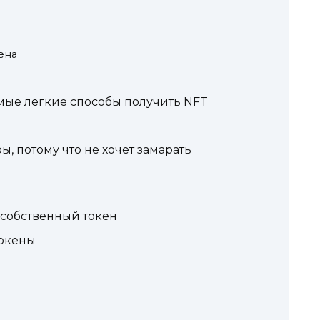
ена
амые легкие способы получить NFT
ры, потому что не хочет замарать
ь собственный токен
токены