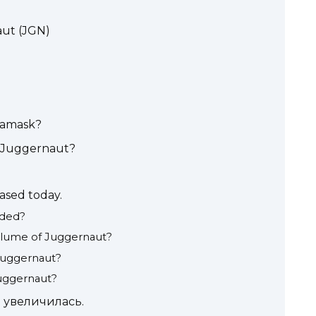
ut (JGN)
tamask?
 Juggernaut?
ased today.
aded?
volume of Juggernaut?
 Juggernaut?
Juggernaut?
 увеличилась.