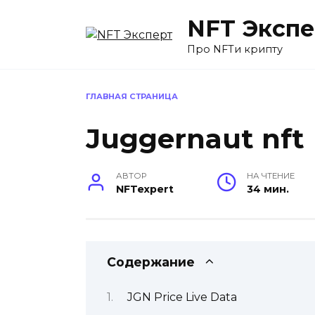
Перейти
NFT Экспе
к
содержанию
Про NFTи крипту
ГЛАВНАЯ СТРАНИЦА
Juggernaut nft
АВТОР
НА ЧТЕНИЕ
NFTexpert
34 мин.
Содержание
JGN Price Live Data