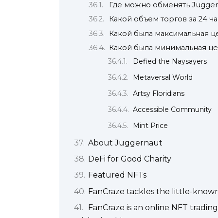
Где можно обменять Jugger
Какой объем торгов за 24 ча
Какой была максимальная ц
Какой была минимальная це
Defied the Naysayers
Metaversal World
Artsy Floridians
Accessible Community
Mint Price
About Juggernaut
DeFi for Good Charity
Featured NFTs
FanCraze tackles the little-known
FanCraze is an online NFT tradin