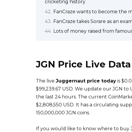
cricketing history
FanCraze wants to become the me
FanCraze takes Sorare as an exa
Lots of money raised from famous
JGN Price Live Data
The live
Juggernaut price today
is $0.
$99,239.67 USD. We update our JGN to US
the last 24 hours. The current CoinMarke
$2,808,550 USD. It has a circulating supp
150,000,000 JGN coins.
If you would like to know where to buy 