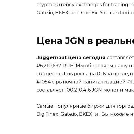
cryptocurrency exchanges for trading i
Gate.io
,
BKEX
, and
CoinEx
.
You can find o
Цена JGN в реаль
Juggernaut цена сегодня
составляет
₽6,210,637 RUB. Мы обновляем нашу 
Juggernaut выросла на 0.16 за послед
#1054 с рыночной капитализацией ₽
составляет 100,210,416 JGN монет и ма
Самые популярные биржи для торговл
DigiFinex
,
Gate.io
,
BKEX
, и . Вы можете