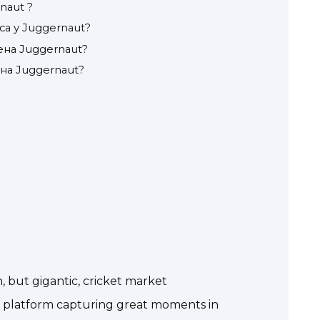
naut ?
са у Juggernaut?
ена Juggernaut?
на Juggernaut?
, but gigantic, cricket market
g platform capturing great moments in