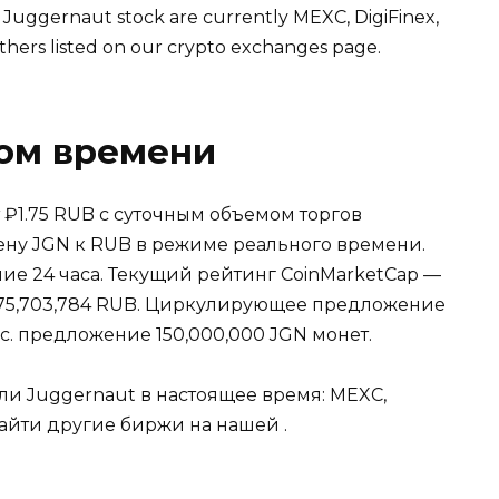
n Juggernaut stock are currently
MEXC
,
DigiFinex
,
thers listed on our
crypto exchanges page
.
ном времени
 ₽1.75 RUB с суточным объемом торгов
цену JGN к RUB в режиме реального времени.
ние 24 часа. Текущий рейтинг CoinMarketCap —
175,703,784 RUB. Циркулирующее предложение
кс. предложение 150,000,000 JGN монет.
и Juggernaut в настоящее время:
MEXC
,
 найти другие биржи на нашей .