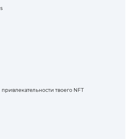
s
T
привлекательности твоего NFT