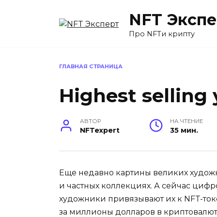
Перейти
NFT Экспе
к
содержанию
Про NFTи крипту
ГЛАВНАЯ СТРАНИЦА
Highest selling
АВТОР
НА ЧТЕНИЕ
NFTexpert
35 мин.
Еще недавно картины великих худож
и частных коллекциях. А сейчас циф
художники привязывают их к NFT-то
за миллионы долларов в криптовалют