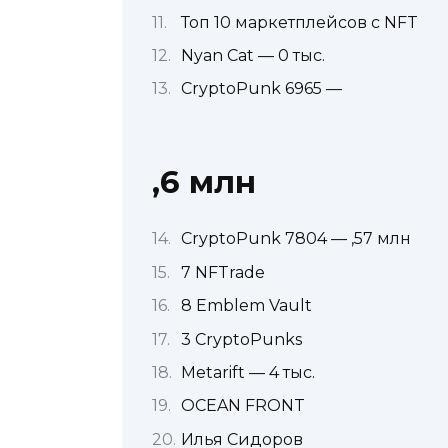
Топ 10 маркетплейсов с NFT
Nyan Cat — 0 тыс.
CryptoPunk 6965 —
,6 млн
CryptoPunk 7804 — ,57 млн
7 NFTrade
8 Emblem Vault
3 CryptoPunks
Metarift — 4 тыс.
OCEAN FRONT
Илья Сидоров