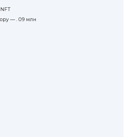
 NFT
copy — . 09 млн