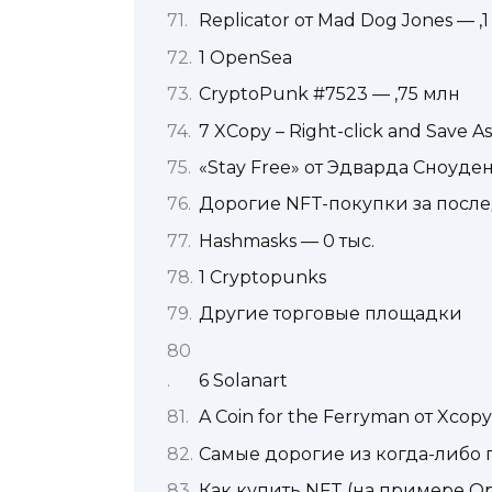
Replicator от Mad Dog Jones — ,
1 OpenSea
CryptoPunk #7523 — ,75 млн
7 XCopy – Right-click and Save A
«Stay Free» от Эдварда Сноуден
Дорогие NFT-покупки за посл
Hashmasks — 0 тыс.
1 Cryptopunks
Другие торговые площадки
6 Solanart
A Coin for the Ferryman от Xcopy
Самые дорогие из когда-либо
Как купить NFT (на примере O