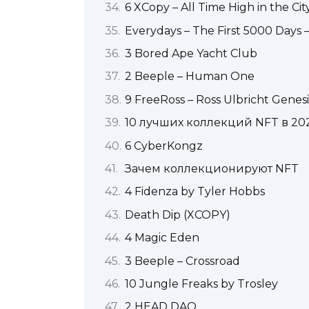
6 XCopy – All Time High in the Cit
Everydays – The First 5000 Days 
3 Bored Ape Yacht Club
2 Beeple – Human One
9 FreeRoss – Ross Ulbricht Genesi
10 лучших коллекций NFT в 202
6 CyberKongz
Зачем коллекционируют NFT
4 Fidenza by Tyler Hobbs
Death Dip (XCOPY)
4 Magic Eden
3 Beeple – Crossroad
10 Jungle Freaks by Trosley
2 HEAD DAO