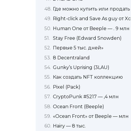
Где можно купить или продать
Right-click and Save As guy от X
Human One от Beeple — . 9 млн
Stay Free (Edward Snowden)
Первые 5 тыс. дней»
8 Decentraland
Gunky’s Uprising (3LAU)
Как создать NFT коллекцию
Pixel (Pack)
CryptoPunk #5217 — ,4 млн
Ocean Front (Beeple)
«Ocean Front» от Beeple — млн
Hairy — 8 тыс.