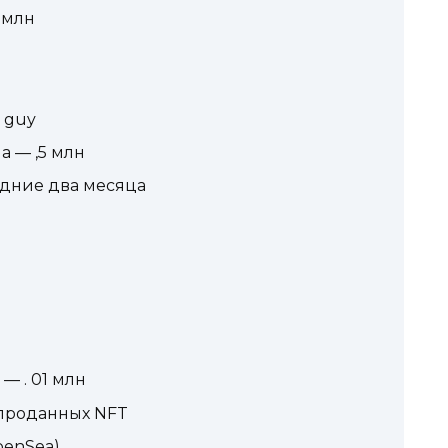
1 млн
s guy
а — ,5 млн
едние два месяца
 — . 01 млн
 проданных NFT
penSea)